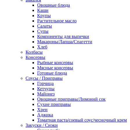
Овощные блюда
Каши
Крупы
Растительное масло
Салаты
Супы
Компоненты для выпечки
Макароны/Лапша/Спагетти
Хлеб
Колбасы
Консервы
Рыбные консервы
Мясные консервы
Готовые блюда
Соусы / Приправы
Горчица
Кетчупы
Майонез
Овощные приправы/Лимоннй сок
Сухие приправы
Хрен
Аджика
Томатная паста/соевый соус/чесночный крем
Закуски / Снэки