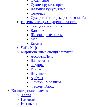
Сухая рыба
Сухие фрукты/ орехи
Палочки кукурузные
Семечки
Сухарики из поджаренного хлеба
Варенье / Мёд / Сгущенка/ Кисель
Сгущённое молоко
Варенье
Шоколадные пасты
Мёд
Кисель
Чай / Кофе
Маринованные овощи / фрукты
Ассорти/Лечо
Патиссоны
Огурцы
Грибы
Помидоры
Арбузы
Оливки/ Маслины
Фасоль/ Горох
Кондитерские изделия
Халва
Печенье
Козинаки