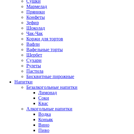
Сушки
Мармелад
Пряники
Конфеты
Зефир
Шоколад
Чак-Чак
Коржи для тортов
Вафли
Вафельные торты
Щербет
Сухари
Рулеты
Пастила
Бисквитные пирожные
Напитки
Безалкогольные напитки
Лимонад
Соки
Квас
Алкогольные напитки
Водка
Коньяк
Вино
Пиво