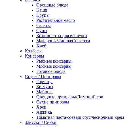
Овощные блюда
Каши
Крупы
Растительное масло
Салаты
Супы
Компоненты для выпечки
Макароны/Лапша/Спагетти
Хлеб
Колбасы
Консервы
Рыбные консервы
Мясные консервы
Готовые блюда
Соусы / Приправы
Горчица
Кетчупы
Майонез
Овощные приправы/Лимоннй сок
Сухие приправы
Хрен
Аджика
Томатная паста/соевый соус/чесночный крем
Закуски / Снэки