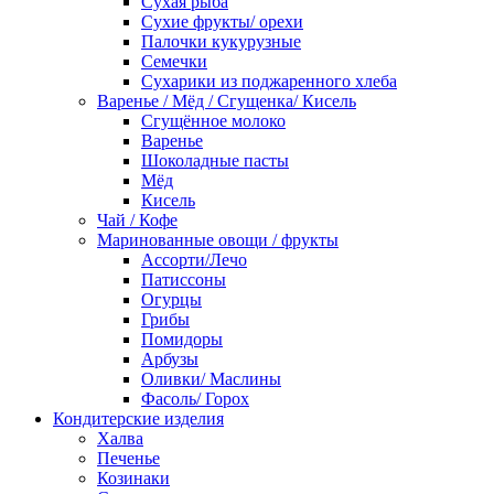
Сухая рыба
Сухие фрукты/ орехи
Палочки кукурузные
Семечки
Сухарики из поджаренного хлеба
Варенье / Мёд / Сгущенка/ Кисель
Сгущённое молоко
Варенье
Шоколадные пасты
Мёд
Кисель
Чай / Кофе
Маринованные овощи / фрукты
Ассорти/Лечо
Патиссоны
Огурцы
Грибы
Помидоры
Арбузы
Оливки/ Маслины
Фасоль/ Горох
Кондитерские изделия
Халва
Печенье
Козинаки