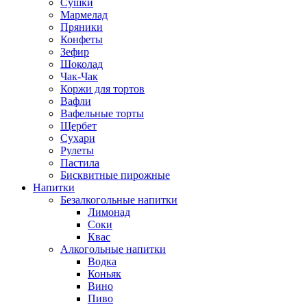
Сушки
Мармелад
Пряники
Конфеты
Зефир
Шоколад
Чак-Чак
Коржи для тортов
Вафли
Вафельные торты
Щербет
Сухари
Рулеты
Пастила
Бисквитные пирожные
Напитки
Безалкогольные напитки
Лимонад
Соки
Квас
Алкогольные напитки
Водка
Коньяк
Вино
Пиво