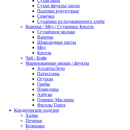
Сухая рыба
Сухие фрукты/ орехи
Палочки кукурузные
Семечки
Сухарики из поджаренного хлеба
Варенье / Мёд / Сгущенка/ Кисель
Сгущённое молоко
Варенье
Шоколадные пасты
Мёд
Кисель
Чай / Кофе
Маринованные овощи / фрукты
Ассорти/Лечо
Патиссоны
Огурцы
Грибы
Помидоры
Арбузы
Оливки/ Маслины
Фасоль/ Горох
Кондитерские изделия
Халва
Печенье
Козинаки