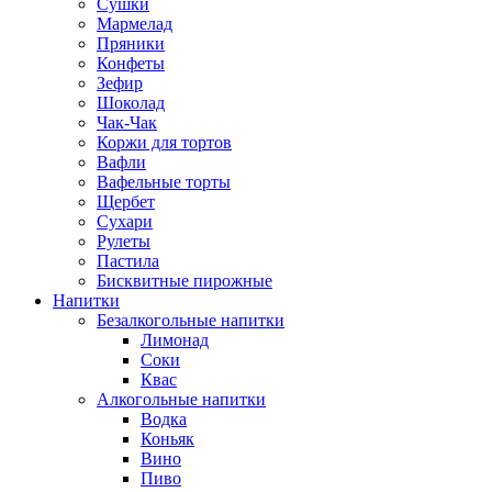
Сушки
Мармелад
Пряники
Конфеты
Зефир
Шоколад
Чак-Чак
Коржи для тортов
Вафли
Вафельные торты
Щербет
Сухари
Рулеты
Пастила
Бисквитные пирожные
Напитки
Безалкогольные напитки
Лимонад
Соки
Квас
Алкогольные напитки
Водка
Коньяк
Вино
Пиво