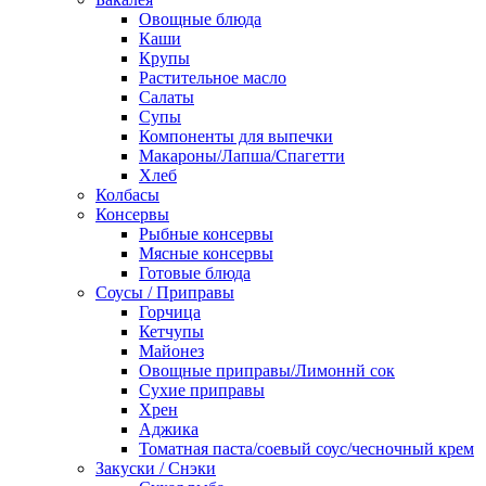
Овощные блюда
Каши
Крупы
Растительное масло
Салаты
Супы
Компоненты для выпечки
Макароны/Лапша/Спагетти
Хлеб
Колбасы
Консервы
Рыбные консервы
Мясные консервы
Готовые блюда
Соусы / Приправы
Горчица
Кетчупы
Майонез
Овощные приправы/Лимоннй сок
Сухие приправы
Хрен
Аджика
Томатная паста/соевый соус/чесночный крем
Закуски / Снэки