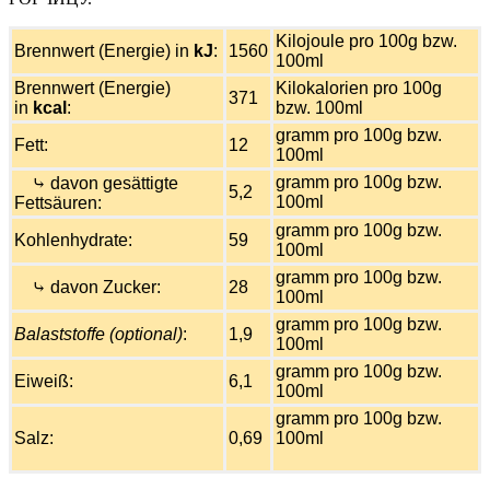
Kilojoule pro 100g bzw.
Brennwert (Energie) in
kJ
:
1560
100ml
Brennwert (Energie)
Kilokalorien pro 100g
371
in
kcal
:
bzw. 100ml
gramm pro 100g bzw.
Fett:
12
100ml
gramm pro 100g bzw.
⤷ davon gesättigte
5,2
100ml
Fettsäuren:
gramm pro 100g bzw.
Kohlenhydrate:
59
100ml
gramm pro 100g bzw.
⤷ davon Zucker:
28
100ml
gramm pro 100g bzw.
Balaststoffe (optional)
:
1,9
100ml
gramm pro 100g bzw.
Eiweiß:
6,1
100ml
gramm pro 100g bzw.
Salz:
0,69
100ml