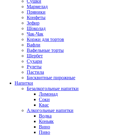
Сушки
Мармелад
Пряники
Конфеты
Зефир
Шоколад
Чак-Чак
Коржи для тортов
Вафли
Вафельные торты
Щербет
Сухари
Рулеты
Пастила
Бисквитные пирожные
Напитки
Безалкогольные напитки
Лимонад
Соки
Квас
Алкогольные напитки
Водка
Коньяк
Вино
Пиво