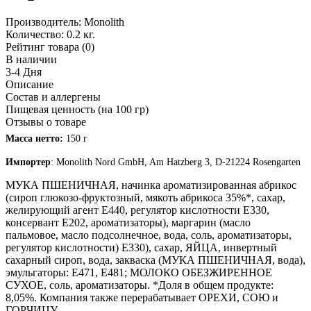
Производитель:
Monolith
Количество:
0.2 кг.
Рейтинг товара (0)
В наличии
3-4 Дня
Описание
Состав и аллергены
Пищевая ценность (на 100 гр)
Отзывы о товаре
Масса нетто:
150 г
Импортер
: Monolith Nord GmbH, Am Hatzberg 3, D-21224 Rosengarten
МУКА ПШЕНИЧНАЯ, начинка ароматизированная абрикос
(сироп глюкозо-фруктозный, мякоть абрикоса 35%*, сахар,
желирующий агент Е440, регулятор кислотности Е330,
консервант Е202, ароматизаторы), маргарин (масло
пальмовое, масло подсолнечное, вода, соль, ароматизаторы,
регулятор кислотности) Е330), сахар, ЯЙЦА, инвертный
сахарный сироп, вода, закваска (МУКА ПШЕНИЧНАЯ, вода),
эмульгаторы: Е471, Е481; МОЛОКО ОБЕЗЖИРЕННОЕ
СУХОЕ, соль, ароматизаторы. *Доля в общем продукте:
8,05%. Компания также перерабатывает ОРЕХИ, СОЮ и
ГОРЧИЦУ.