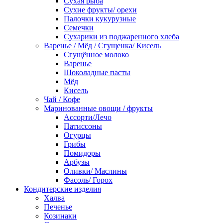
Сухая рыба
Сухие фрукты/ орехи
Палочки кукурузные
Семечки
Сухарики из поджаренного хлеба
Варенье / Мёд / Сгущенка/ Кисель
Сгущённое молоко
Варенье
Шоколадные пасты
Мёд
Кисель
Чай / Кофе
Маринованные овощи / фрукты
Ассорти/Лечо
Патиссоны
Огурцы
Грибы
Помидоры
Арбузы
Оливки/ Маслины
Фасоль/ Горох
Кондитерские изделия
Халва
Печенье
Козинаки