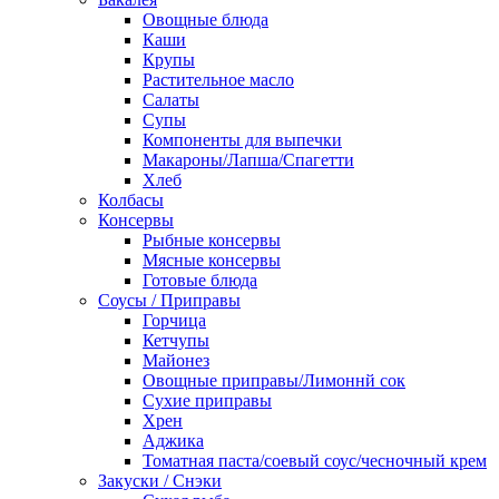
Овощные блюда
Каши
Крупы
Растительное масло
Салаты
Супы
Компоненты для выпечки
Макароны/Лапша/Спагетти
Хлеб
Колбасы
Консервы
Рыбные консервы
Мясные консервы
Готовые блюда
Соусы / Приправы
Горчица
Кетчупы
Майонез
Овощные приправы/Лимоннй сок
Сухие приправы
Хрен
Аджика
Томатная паста/соевый соус/чесночный крем
Закуски / Снэки