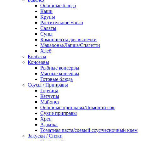
Овощные блюда
Каши
Крупы
Растительное масло
Салаты
Супы
Компоненты для выпечки
Макароны/Лапша/Спагетти
Хлеб
Колбасы
Консервы
Рыбные консервы
Мясные консервы
Готовые блюда
Соусы / Приправы
Горчица
Кетчупы
Майонез
Овощные приправы/Лимоннй сок
Сухие приправы
Хрен
Аджика
Томатная паста/соевый соус/чесночный крем
Закуски / Снэки