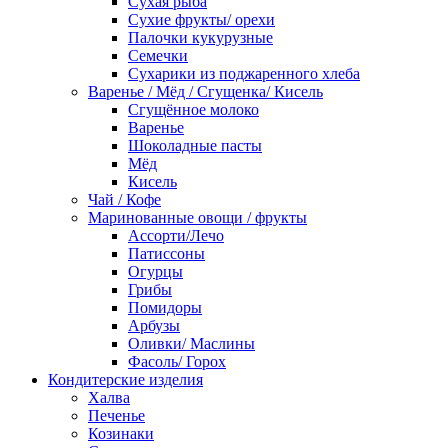
Сухая рыба
Сухие фрукты/ орехи
Палочки кукурузные
Семечки
Сухарики из поджаренного хлеба
Варенье / Мёд / Сгущенка/ Кисель
Сгущённое молоко
Варенье
Шоколадные пасты
Мёд
Кисель
Чай / Кофе
Маринованные овощи / фрукты
Ассорти/Лечо
Патиссоны
Огурцы
Грибы
Помидоры
Арбузы
Оливки/ Маслины
Фасоль/ Горох
Кондитерские изделия
Халва
Печенье
Козинаки