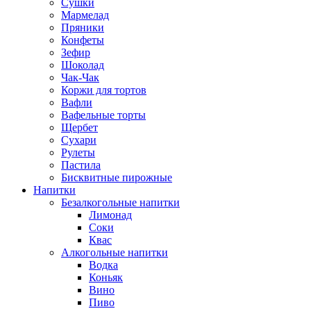
Сушки
Мармелад
Пряники
Конфеты
Зефир
Шоколад
Чак-Чак
Коржи для тортов
Вафли
Вафельные торты
Щербет
Сухари
Рулеты
Пастила
Бисквитные пирожные
Напитки
Безалкогольные напитки
Лимонад
Соки
Квас
Алкогольные напитки
Водка
Коньяк
Вино
Пиво