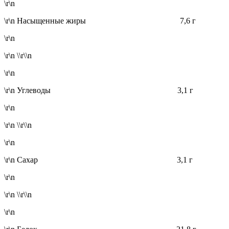
\r\n
\r\n Насыщенные жиры 7,6 г
\r\n
\r\n \\r\\n
\r\n
\r\n Углеводы 3,1 г
\r\n
\r\n \\r\\n
\r\n
\r\n Сахар 3,1 г
\r\n
\r\n \\r\\n
\r\n