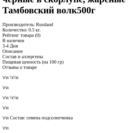
Тамбовский волк500г
Производитель:
Russland
Количество:
0.5 кг.
Рейтинг товара (0)
В наличии
3-4 Дня
Описание
Состав и аллергены
Пищевая ценность (на 100 гр)
Отзывы о товаре
\r\n
\\r\\n
\r\n
\r\n
\\r\\n
\r\n
\r\n
Состав: семена подсолнечника
\r\n