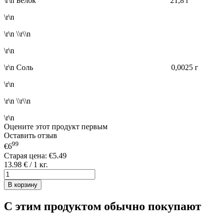
\r\n Белок 21,8 г
\r\n
\r\n \\r\\n
\r\n
\r\n Соль 0,0025 г
\r\n
\r\n \\r\\n
\r\n
Оцените этот продукт первым
Оставить отзыв
99
€6
Старая цена:
€5.49
13.98 € / 1 кг.
В корзину
С этим продуктом обычно покупают