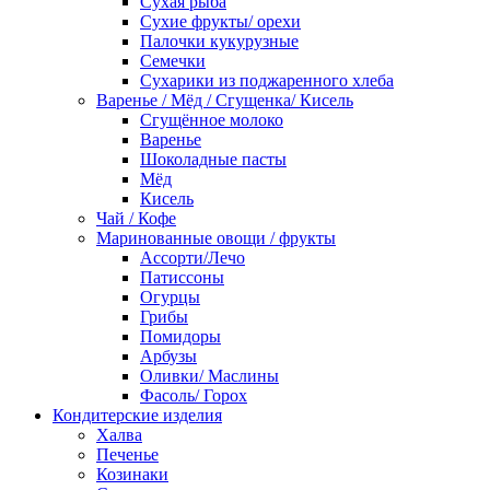
Сухая рыба
Сухие фрукты/ орехи
Палочки кукурузные
Семечки
Сухарики из поджаренного хлеба
Варенье / Мёд / Сгущенка/ Кисель
Сгущённое молоко
Варенье
Шоколадные пасты
Мёд
Кисель
Чай / Кофе
Маринованные овощи / фрукты
Ассорти/Лечо
Патиссоны
Огурцы
Грибы
Помидоры
Арбузы
Оливки/ Маслины
Фасоль/ Горох
Кондитерские изделия
Халва
Печенье
Козинаки