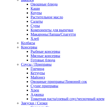
Овощные блюда
Каши
Крупы
Растительное масло
Салаты
Супы
Компоненты для выпечки
Макароны/Лапша/Спагетти
Хлеб
Колбасы
Консервы
Рыбные консервы
Мясные консервы
Готовые блюда
Соусы / Приправы
Горчица
Кетчупы
Майонез
Овощные приправы/Лимоннй сок
Сухие приправы
Хрен
Аджика
Томатная паста/соевый соус/чесночный крем
Закуски / Снэки