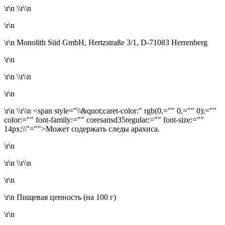
\r\n \\r\\n
\r\n
\r\n
Monolith Süd GmbH, Hertzstraße 3/1, D-71083 Herrenberg
\r\n
\r\n \\r\\n
\r\n
\r\n \\r\\n <span style="\\&quot;caret-color:" rgb(0,="" 0,="" 0);=""
color:="" font-family:="" coresansd35regular;="" font-size:=""
14px;\\"="">Может содержать следы арахиса.
\r\n
\r\n \\r\\n
\r\n
\r\n Пищевая ценность (на 100 г)
\r\n