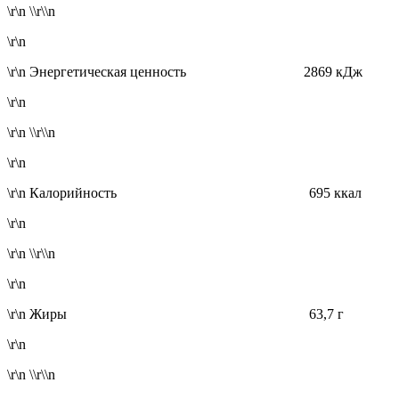
\r\n \\r\\n
\r\n
\r\n Энергетическая ценность 2869 кДж
\r\n
\r\n \\r\\n
\r\n
\r\n Калорийность 695 ккал
\r\n
\r\n \\r\\n
\r\n
\r\n Жиры 63,7 г
\r\n
\r\n \\r\\n