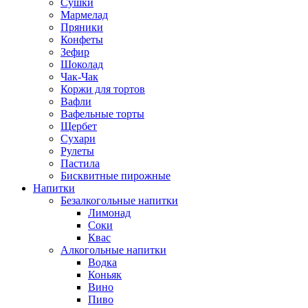
Сушки
Мармелад
Пряники
Конфеты
Зефир
Шоколад
Чак-Чак
Коржи для тортов
Вафли
Вафельные торты
Щербет
Сухари
Рулеты
Пастила
Бисквитные пирожные
Напитки
Безалкогольные напитки
Лимонад
Соки
Квас
Алкогольные напитки
Водка
Коньяк
Вино
Пиво