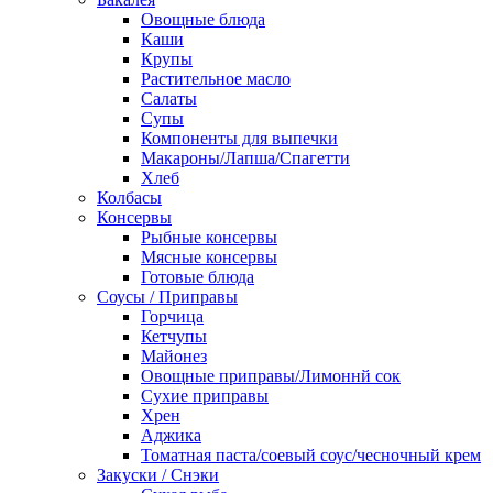
Овощные блюда
Каши
Крупы
Растительное масло
Салаты
Супы
Компоненты для выпечки
Макароны/Лапша/Спагетти
Хлеб
Колбасы
Консервы
Рыбные консервы
Мясные консервы
Готовые блюда
Соусы / Приправы
Горчица
Кетчупы
Майонез
Овощные приправы/Лимоннй сок
Сухие приправы
Хрен
Аджика
Томатная паста/соевый соус/чесночный крем
Закуски / Снэки