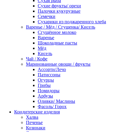
Сухая рыба
Сухие фрукты/ орехи
Палочки кукурузные
Семечки
Сухарики из поджаренного хлеба
Варенье / Мёд / Сгущенка/ Кисель
Сгущённое молоко
Варенье
Шоколадные пасты
Мёд
Кисель
Чай / Кофе
Маринованные овощи / фрукты
Ассорти/Лечо
Патиссоны
Огурцы
Грибы
Помидоры
Арбузы
Оливки/ Маслины
Фасоль/ Горох
Кондитерские изделия
Халва
Печенье
Козинаки