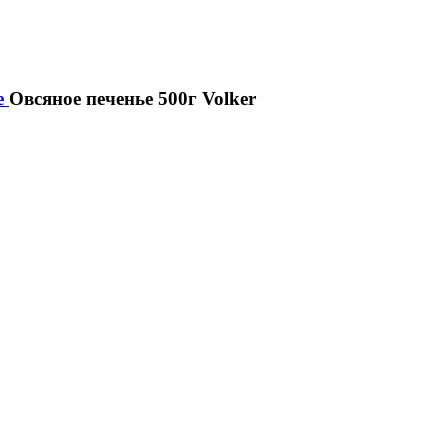
е
Овсяное печенье 500г Volker