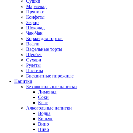
Сушки
Мармелад
Пряники
Конфеты
Зефир
Шоколад
Чак-Чак
Коржи для тортов
Вафли
Вафельные торты
Щербет
Сухари
Рулеты
Пастила
Бисквитные пирожные
Напитки
Безалкогольные напитки
Лимонад
Соки
Квас
Алкогольные напитки
Водка
Коньяк
Вино
Пиво