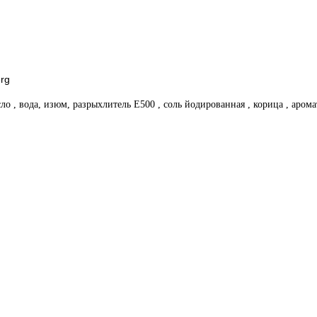
erg
ло , вода, изюм, разрыхлитель Е500 , соль йодированная , корица , аром