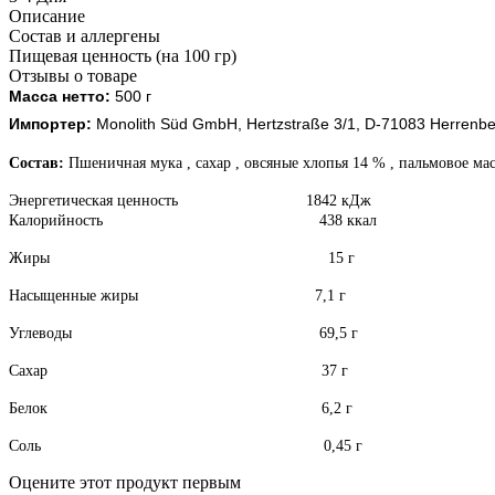
Описание
Состав и аллергены
Пищевая ценность (на 100 гр)
Отзывы о товаре
Масса нетто:
500 г
Импортер:
Monolith Süd GmbH, Hertzstraße 3/1, D-71083 Herrenb
Состав:
Пшеничная мука , сахар , овсяные хлопья 14 % , пальмовое мас
Энергетическая ценность 1842 кДж
Калорийность 438 ккал
Жиры 15 г
Насыщенные жиры 7,1 г
Углеводы 69,5 г
Сахар 37 г
Белок 6,2 г
Соль 0,45 г
Оцените этот продукт первым