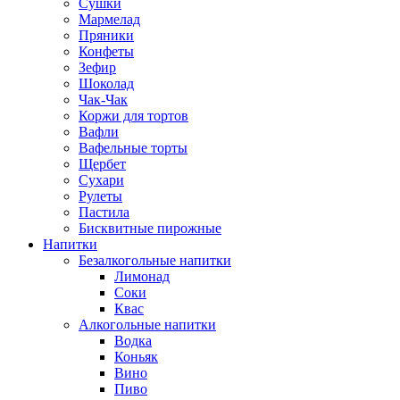
Сушки
Мармелад
Пряники
Конфеты
Зефир
Шоколад
Чак-Чак
Коржи для тортов
Вафли
Вафельные торты
Щербет
Сухари
Рулеты
Пастила
Бисквитные пирожные
Напитки
Безалкогольные напитки
Лимонад
Соки
Квас
Алкогольные напитки
Водка
Коньяк
Вино
Пиво