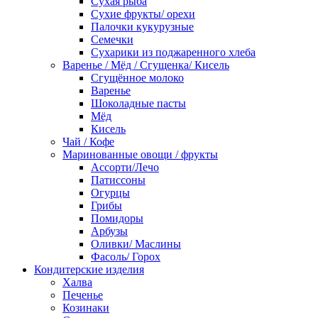
Сухая рыба
Сухие фрукты/ орехи
Палочки кукурузные
Семечки
Сухарики из поджаренного хлеба
Варенье / Мёд / Сгущенка/ Кисель
Сгущённое молоко
Варенье
Шоколадные пасты
Мёд
Кисель
Чай / Кофе
Маринованные овощи / фрукты
Ассорти/Лечо
Патиссоны
Огурцы
Грибы
Помидоры
Арбузы
Оливки/ Маслины
Фасоль/ Горох
Кондитерские изделия
Халва
Печенье
Козинаки