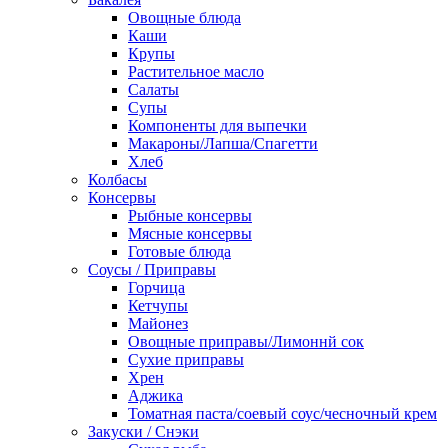
Овощные блюда
Каши
Крупы
Растительное масло
Салаты
Супы
Компоненты для выпечки
Макароны/Лапша/Спагетти
Хлеб
Колбасы
Консервы
Рыбные консервы
Мясные консервы
Готовые блюда
Соусы / Приправы
Горчица
Кетчупы
Майонез
Овощные приправы/Лимоннй сок
Сухие приправы
Хрен
Аджика
Томатная паста/соевый соус/чесночный крем
Закуски / Снэки