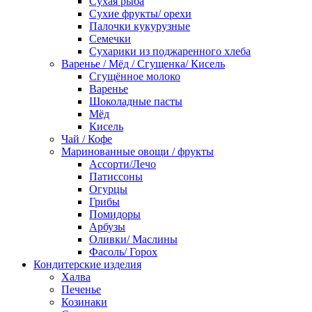
Сухая рыба
Сухие фрукты/ орехи
Палочки кукурузные
Семечки
Сухарики из поджаренного хлеба
Варенье / Мёд / Сгущенка/ Кисель
Сгущённое молоко
Варенье
Шоколадные пасты
Мёд
Кисель
Чай / Кофе
Маринованные овощи / фрукты
Ассорти/Лечо
Патиссоны
Огурцы
Грибы
Помидоры
Арбузы
Оливки/ Маслины
Фасоль/ Горох
Кондитерские изделия
Халва
Печенье
Козинаки