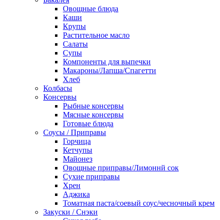
Овощные блюда
Каши
Крупы
Растительное масло
Салаты
Супы
Компоненты для выпечки
Макароны/Лапша/Спагетти
Хлеб
Колбасы
Консервы
Рыбные консервы
Мясные консервы
Готовые блюда
Соусы / Приправы
Горчица
Кетчупы
Майонез
Овощные приправы/Лимоннй сок
Сухие приправы
Хрен
Аджика
Томатная паста/соевый соус/чесночный крем
Закуски / Снэки