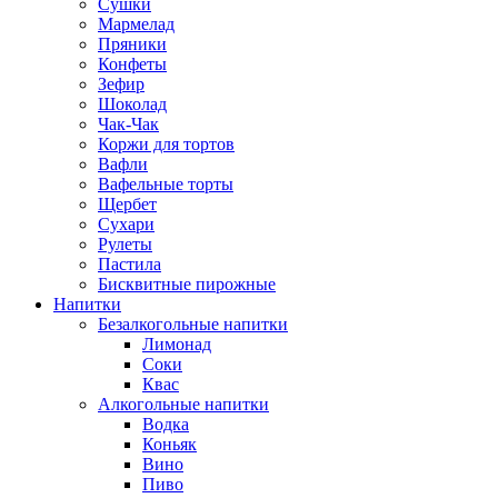
Сушки
Мармелад
Пряники
Конфеты
Зефир
Шоколад
Чак-Чак
Коржи для тортов
Вафли
Вафельные торты
Щербет
Сухари
Рулеты
Пастила
Бисквитные пирожные
Напитки
Безалкогольные напитки
Лимонад
Соки
Квас
Алкогольные напитки
Водка
Коньяк
Вино
Пиво