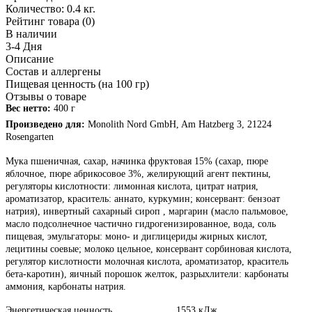
Количество:
0.4 кг.
Рейтинг товара (0)
В наличии
3-4 Дня
Описание
Состав и аллергены
Пищевая ценность (на 100 гр)
Отзывы о товаре
Вес нетто:
400 г
Произведено для:
Monolith Nord GmbH, Am Hatzberg 3, 21224
Rosengarten
Мука пшеничная, сахар, начинка фруктовая 15% (сахар, пюре
яблочное, пюре абрикосовое 3%, желирующий агент пектины,
регуляторы кислотности: лимонная кислота, цитрат натрия,
ароматизатор, краситель: аннато, куркумин; консервант: бензоат
натрия), инвертный сахарный сироп , маргарин (масло пальмовое,
масло подсолнечное частично гидрогенизированное, вода, соль
пищевая, эмульгаторы: моно- и диглицериды жирных кислот,
лецитины соевые; молоко цельное, консервант сорбиновая кислота,
регулятор кислотности молочная кислота, ароматизатор, краситель
бета-каротин), яичный порошок желток, разрыхлители: карбонаты
аммония, карбонаты натрия.
Энергетическая ценность 1553 кДж