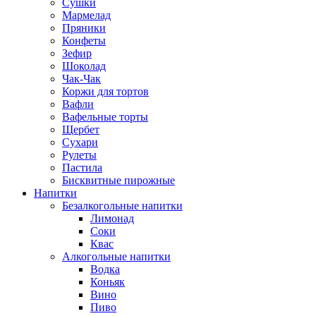
Сушки
Мармелад
Пряники
Конфеты
Зефир
Шоколад
Чак-Чак
Коржи для тортов
Вафли
Вафельные торты
Щербет
Сухари
Рулеты
Пастила
Бисквитные пирожные
Напитки
Безалкогольные напитки
Лимонад
Соки
Квас
Алкогольные напитки
Водка
Коньяк
Вино
Пиво