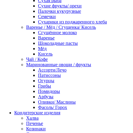
Сухая рыба
Сухие фрукты/ орехи
Палочки кукурузные
Семечки
Сухарики из поджаренного хлеба
Варенье / Мёд / Сгущенка/ Кисель
Сгущённое молоко
Варенье
Шоколадные пасты
Мёд
Кисель
Чай / Кофе
Маринованные овощи / фрукты
Ассорти/Лечо
Патиссоны
Огурцы
Грибы
Помидоры
Арбузы
Оливки/ Маслины
Фасоль/ Горох
Кондитерские изделия
Халва
Печенье
Козинаки