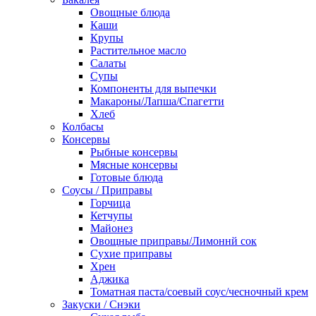
Овощные блюда
Каши
Крупы
Растительное масло
Салаты
Супы
Компоненты для выпечки
Макароны/Лапша/Спагетти
Хлеб
Колбасы
Консервы
Рыбные консервы
Мясные консервы
Готовые блюда
Соусы / Приправы
Горчица
Кетчупы
Майонез
Овощные приправы/Лимоннй сок
Сухие приправы
Хрен
Аджика
Томатная паста/соевый соус/чесночный крем
Закуски / Снэки