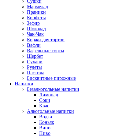
Сушки
Мармелад
Пряники
Конфеты
Зефир
Шоколад
Чак-Чак
Коржи для тортов
Вафли
Вафельные торты
Щербет
Сухари
Рулеты
Пастила
Бисквитные пирожные
Напитки
Безалкогольные напитки
Лимонад
Соки
Квас
Алкогольные напитки
Водка
Коньяк
Вино
Пиво