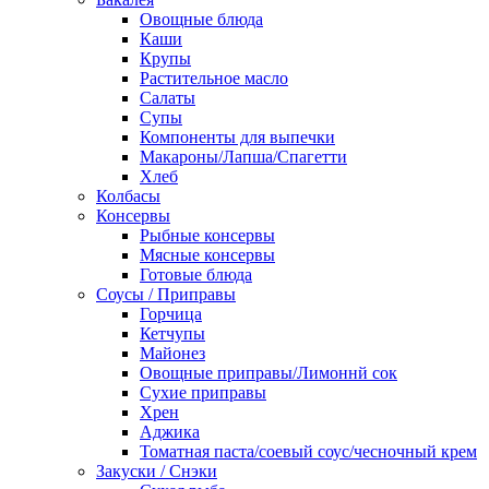
Овощные блюда
Каши
Крупы
Растительное масло
Салаты
Супы
Компоненты для выпечки
Макароны/Лапша/Спагетти
Хлеб
Колбасы
Консервы
Рыбные консервы
Мясные консервы
Готовые блюда
Соусы / Приправы
Горчица
Кетчупы
Майонез
Овощные приправы/Лимоннй сок
Сухие приправы
Хрен
Аджика
Томатная паста/соевый соус/чесночный крем
Закуски / Снэки