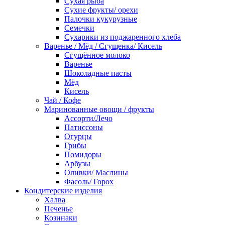
Сухая рыба
Сухие фрукты/ орехи
Палочки кукурузные
Семечки
Сухарики из поджаренного хлеба
Варенье / Мёд / Сгущенка/ Кисель
Сгущённое молоко
Варенье
Шоколадные пасты
Мёд
Кисель
Чай / Кофе
Маринованные овощи / фрукты
Ассорти/Лечо
Патиссоны
Огурцы
Грибы
Помидоры
Арбузы
Оливки/ Маслины
Фасоль/ Горох
Кондитерские изделия
Халва
Печенье
Козинаки