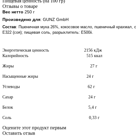
Пищевая ценность (на 100 гр)
Отзывы о товаре
Вес нетто
250 г
Произведено для
: GUNZ GmbH
Состав
: Пшеничная мука 26%, кокосовое масло, пшеничный крахмал, с
E322 (соя); пищевая соль, разрыхлитель: E500ii.
Энергетическая ценность 2156 кДж
Калорийность 515 ккал
Жиры 27 г
Насыщенные жиры 24 г
Углеводы 62 г
Сахар 24 г
Белок 5,4 г
Соль 0,33 г
Оцените этот продукт первым
Оставить отзыв