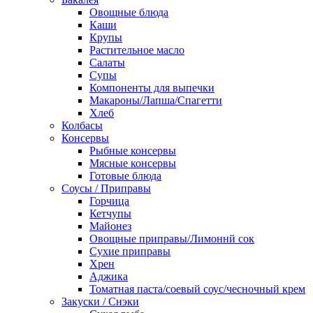
Овощные блюда
Каши
Крупы
Растительное масло
Салаты
Супы
Компоненты для выпечки
Макароны/Лапша/Спагетти
Хлеб
Колбасы
Консервы
Рыбные консервы
Мясные консервы
Готовые блюда
Соусы / Приправы
Горчица
Кетчупы
Майонез
Овощные приправы/Лимоннй сок
Сухие приправы
Хрен
Аджика
Томатная паста/соевый соус/чесночный крем
Закуски / Снэки