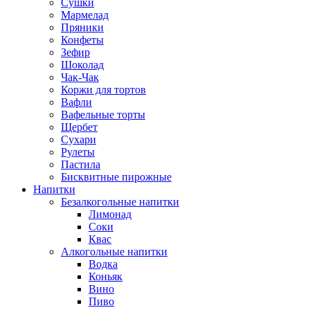
Сушки
Мармелад
Пряники
Конфеты
Зефир
Шоколад
Чак-Чак
Коржи для тортов
Вафли
Вафельные торты
Щербет
Сухари
Рулеты
Пастила
Бисквитные пирожные
Напитки
Безалкогольные напитки
Лимонад
Соки
Квас
Алкогольные напитки
Водка
Коньяк
Вино
Пиво