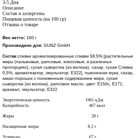
3-5 Дня
Описание
Состав и аллергены
Пищевая ценность (на 100 гр)
Отзывы о товаре
Вес нетто:
160 г
Произведено для:
GUNZ GmbH
:сливки ароматизированные сливки 58,5% [растительные
Состав
жиры (пальмовые, рапсовые, кокосовые; в различных
пропорциях), сухая сыворотка (из молока), сахар, сухая Сливка
0,5%, ароматизатор, эмульгатор: E322], пшеничная мука, сахар,
какао-порошок с пониженным содержанием жира, сухая
сыворотка (из молока), рапсовое масло, цвет: E150c, E171;
крахмал, эмульгатор: E322.
Энергетическая ценность 1961 кДж
Калорийность 467 ккал
Жиры 20 г
Насыщенные жиры 8,2 г
Углеводы 67 г