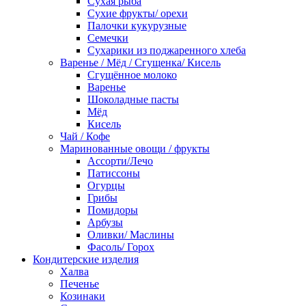
Сухая рыба
Сухие фрукты/ орехи
Палочки кукурузные
Семечки
Сухарики из поджаренного хлеба
Варенье / Мёд / Сгущенка/ Кисель
Сгущённое молоко
Варенье
Шоколадные пасты
Мёд
Кисель
Чай / Кофе
Маринованные овощи / фрукты
Ассорти/Лечо
Патиссоны
Огурцы
Грибы
Помидоры
Арбузы
Оливки/ Маслины
Фасоль/ Горох
Кондитерские изделия
Халва
Печенье
Козинаки