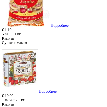
Подробнее
€
1
19
5.41 € / 1 кг.
Купить
Сушки с маком
Подробнее
€
10
90
194.64 € / 1 кг.
Купить