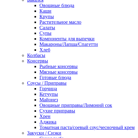
Овощные блюда
Каши
Крупы
Растительное масло
Салаты
Супы
Компоненты для выпечки
Макароны/Лапша/Спагетти
Хлеб
Колбасы
Консервы
Рыбные консервы
Мясные консервы
Готовые блюда
Соусы / Приправы
Горчица
Кетчупы
Майонез
Овощные приправы/Лимоннй сок
Сухие приправы
Хрен
Аджика
Томатная паста/соевый соус/чесночный крем
Закуски / Снэки