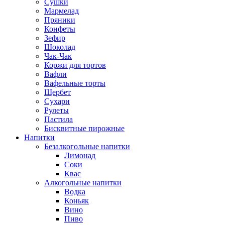
Сушки
Мармелад
Пряники
Конфеты
Зефир
Шоколад
Чак-Чак
Коржи для тортов
Вафли
Вафельные торты
Щербет
Сухари
Рулеты
Пастила
Бисквитные пирожные
Напитки
Безалкогольные напитки
Лимонад
Соки
Квас
Алкогольные напитки
Водка
Коньяк
Вино
Пиво