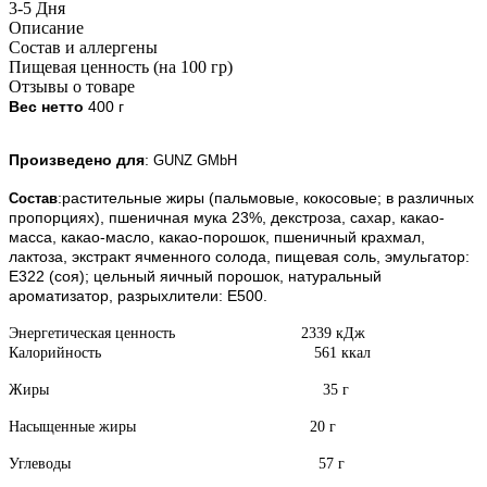
3-5 Дня
Описание
Состав и аллергены
Пищевая ценность (на 100 гр)
Отзывы о товаре
Вес нетто
400 г
Произведено для
:
GUNZ GMbH
:растительные жиры (пальмовые, кокосовые; в различных
Состав
пропорциях), пшеничная мука 23%, декстроза, сахар, какао-
масса, какао-масло, какао-порошок, пшеничный крахмал,
лактоза, экстракт ячменного солода, пищевая соль, эмульгатор:
Е322 (соя); цельный яичный порошок, натуральный
ароматизатор, разрыхлители: Е500.
Энергетическая ценность 2339 кДж
Калорийность 561 ккал
Жиры 35 г
Насыщенные жиры 20 г
Углеводы 57 г