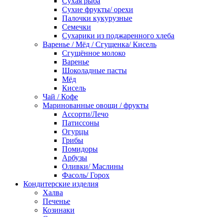
Сухая рыба
Сухие фрукты/ орехи
Палочки кукурузные
Семечки
Сухарики из поджаренного хлеба
Варенье / Мёд / Сгущенка/ Кисель
Сгущённое молоко
Варенье
Шоколадные пасты
Мёд
Кисель
Чай / Кофе
Маринованные овощи / фрукты
Ассорти/Лечо
Патиссоны
Огурцы
Грибы
Помидоры
Арбузы
Оливки/ Маслины
Фасоль/ Горох
Кондитерские изделия
Халва
Печенье
Козинаки