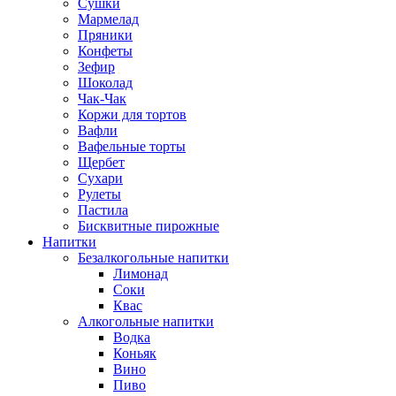
Сушки
Мармелад
Пряники
Конфеты
Зефир
Шоколад
Чак-Чак
Коржи для тортов
Вафли
Вафельные торты
Щербет
Сухари
Рулеты
Пастила
Бисквитные пирожные
Напитки
Безалкогольные напитки
Лимонад
Соки
Квас
Алкогольные напитки
Водка
Коньяк
Вино
Пиво