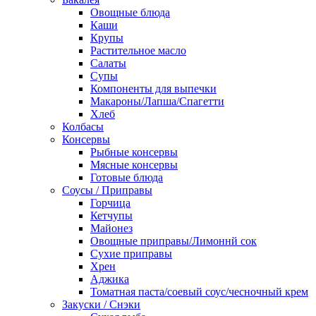
Овощные блюда
Каши
Крупы
Растительное масло
Салаты
Супы
Компоненты для выпечки
Макароны/Лапша/Спагетти
Хлеб
Колбасы
Консервы
Рыбные консервы
Мясные консервы
Готовые блюда
Соусы / Приправы
Горчица
Кетчупы
Майонез
Овощные приправы/Лимоннй сок
Сухие приправы
Хрен
Аджика
Томатная паста/соевый соус/чесночный крем
Закуски / Снэки