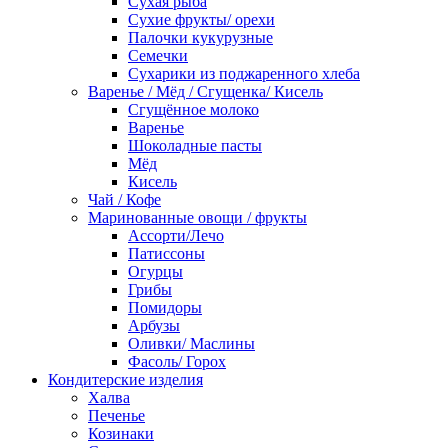
Сухая рыба
Сухие фрукты/ орехи
Палочки кукурузные
Семечки
Сухарики из поджаренного хлеба
Варенье / Мёд / Сгущенка/ Кисель
Сгущённое молоко
Варенье
Шоколадные пасты
Мёд
Кисель
Чай / Кофе
Маринованные овощи / фрукты
Ассорти/Лечо
Патиссоны
Огурцы
Грибы
Помидоры
Арбузы
Оливки/ Маслины
Фасоль/ Горох
Кондитерские изделия
Халва
Печенье
Козинаки