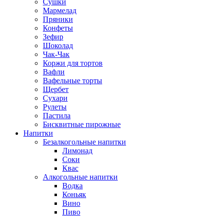
Сушки
Мармелад
Пряники
Конфеты
Зефир
Шоколад
Чак-Чак
Коржи для тортов
Вафли
Вафельные торты
Щербет
Сухари
Рулеты
Пастила
Бисквитные пирожные
Напитки
Безалкогольные напитки
Лимонад
Соки
Квас
Алкогольные напитки
Водка
Коньяк
Вино
Пиво