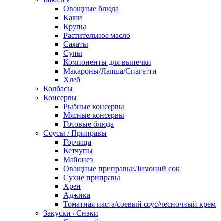
Овощные блюда
Каши
Крупы
Растительное масло
Салаты
Супы
Компоненты для выпечки
Макароны/Лапша/Спагетти
Хлеб
Колбасы
Консервы
Рыбные консервы
Мясные консервы
Готовые блюда
Соусы / Приправы
Горчица
Кетчупы
Майонез
Овощные приправы/Лимоннй сок
Сухие приправы
Хрен
Аджика
Томатная паста/соевый соус/чесночный крем
Закуски / Снэки