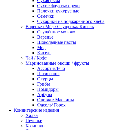
Сухая рыба
Сухие фрукты/ орехи
Палочки кукурузные
Семечки
Сухарики из поджаренного хлеба
Варенье / Мёд / Сгущенка/ Кисель
Сгущённое молоко
Варенье
Шоколадные пасты
Мёд
Кисель
Чай / Кофе
Маринованные овощи / фрукты
Ассорти/Лечо
Патиссоны
Огурцы
Грибы
Помидоры
Арбузы
Оливки/ Маслины
Фасоль/ Горох
Кондитерские изделия
Халва
Печенье
Козинаки