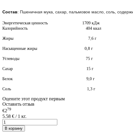
Состав
:
Пшеничная мука, сахар, пальмовое масло, соль, содержи
Энергетическая ценность 1709 кДж
Калорийность 404 ккал
Жиры 7,6 г
Насыщенные жиры 0,8 г
Углеводы 75 г
Сахар 15 г
Белок 9,0 г
Соль 1,3 г
Оцените этот продукт первым
Оставить отзыв
79
€2
5.58 € / 1 кг.
В корзину