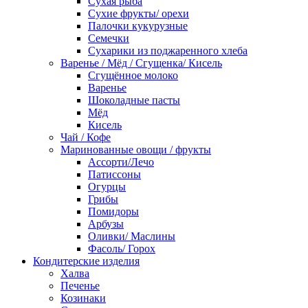
Сухая рыба
Сухие фрукты/ орехи
Палочки кукурузные
Семечки
Сухарики из поджаренного хлеба
Варенье / Мёд / Сгущенка/ Кисель
Сгущённое молоко
Варенье
Шоколадные пасты
Мёд
Кисель
Чай / Кофе
Маринованные овощи / фрукты
Ассорти/Лечо
Патиссоны
Огурцы
Грибы
Помидоры
Арбузы
Оливки/ Маслины
Фасоль/ Горох
Кондитерские изделия
Халва
Печенье
Козинаки