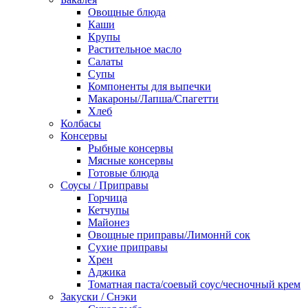
Овощные блюда
Каши
Крупы
Растительное масло
Салаты
Супы
Компоненты для выпечки
Макароны/Лапша/Спагетти
Хлеб
Колбасы
Консервы
Рыбные консервы
Мясные консервы
Готовые блюда
Соусы / Приправы
Горчица
Кетчупы
Майонез
Овощные приправы/Лимоннй сок
Сухие приправы
Хрен
Аджика
Томатная паста/соевый соус/чесночный крем
Закуски / Снэки