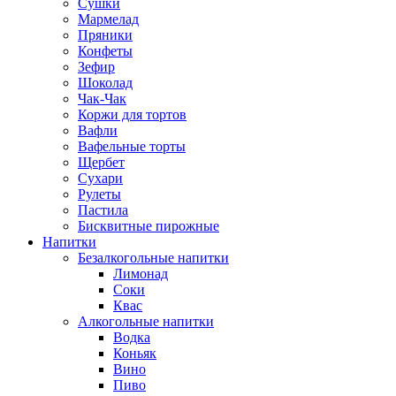
Сушки
Мармелад
Пряники
Конфеты
Зефир
Шоколад
Чак-Чак
Коржи для тортов
Вафли
Вафельные торты
Щербет
Сухари
Рулеты
Пастила
Бисквитные пирожные
Напитки
Безалкогольные напитки
Лимонад
Соки
Квас
Алкогольные напитки
Водка
Коньяк
Вино
Пиво