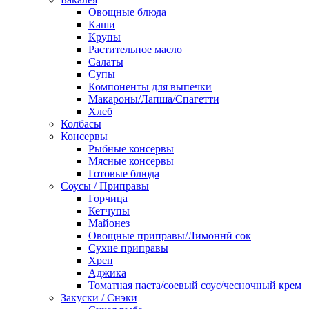
Овощные блюда
Каши
Крупы
Растительное масло
Салаты
Супы
Компоненты для выпечки
Макароны/Лапша/Спагетти
Хлеб
Колбасы
Консервы
Рыбные консервы
Мясные консервы
Готовые блюда
Соусы / Приправы
Горчица
Кетчупы
Майонез
Овощные приправы/Лимоннй сок
Сухие приправы
Хрен
Аджика
Томатная паста/соевый соус/чесночный крем
Закуски / Снэки