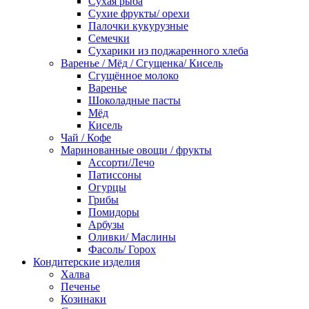
Сухая рыба
Сухие фрукты/ орехи
Палочки кукурузные
Семечки
Сухарики из поджаренного хлеба
Варенье / Мёд / Сгущенка/ Кисель
Сгущённое молоко
Варенье
Шоколадные пасты
Мёд
Кисель
Чай / Кофе
Маринованные овощи / фрукты
Ассорти/Лечо
Патиссоны
Огурцы
Грибы
Помидоры
Арбузы
Оливки/ Маслины
Фасоль/ Горох
Кондитерские изделия
Халва
Печенье
Козинаки