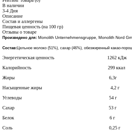
Рейтинг товара (0)
В наличии
3-4 Дня
Описание
Состав и аллергены
Пищевая ценность (на 100 гр)
Отзывы о товаре
Monolith Unternehmensgruppe, Monolith Nord Gm
Произведено для:
Состав:
Цельное молоко (51%), сахар (46%), обезжиренный какао-поро
Энергетическая ценность 1262 кДж
Калорийность 299 ккал
Жиры 6,3г
Насыщенные жиры 4,2 г
Углеводы 54 г
Сахар 53 г
Белок 6 г
Соль 0,25 г