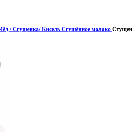
Мёд / Сгущенка/ Кисель
Сгущённое молоко
Сгущен