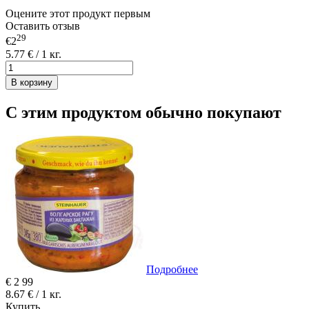
Оцените этот продукт первым
Оставить отзыв
29
€2
5.77 € / 1 кг.
В корзину
С этим продуктом обычно покупают
Подробнее
€
2
99
8.67 € / 1 кг.
Купить