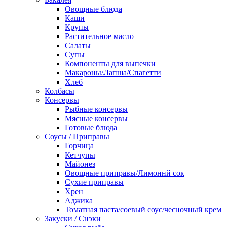
Овощные блюда
Каши
Крупы
Растительное масло
Салаты
Супы
Компоненты для выпечки
Макароны/Лапша/Спагетти
Хлеб
Колбасы
Консервы
Рыбные консервы
Мясные консервы
Готовые блюда
Соусы / Приправы
Горчица
Кетчупы
Майонез
Овощные приправы/Лимоннй сок
Сухие приправы
Хрен
Аджика
Томатная паста/соевый соус/чесночный крем
Закуски / Снэки