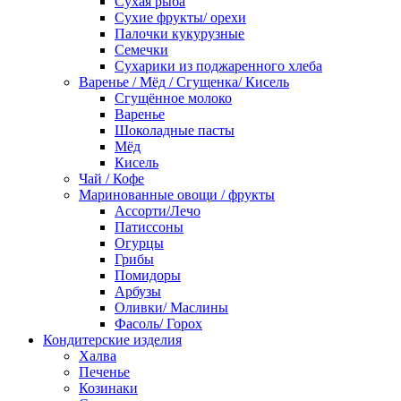
Сухая рыба
Сухие фрукты/ орехи
Палочки кукурузные
Семечки
Сухарики из поджаренного хлеба
Варенье / Мёд / Сгущенка/ Кисель
Сгущённое молоко
Варенье
Шоколадные пасты
Мёд
Кисель
Чай / Кофе
Маринованные овощи / фрукты
Ассорти/Лечо
Патиссоны
Огурцы
Грибы
Помидоры
Арбузы
Оливки/ Маслины
Фасоль/ Горох
Кондитерские изделия
Халва
Печенье
Козинаки