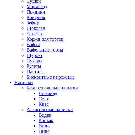
Сушки
Мармелад
Пряники
Конфеты
Зефир
Шоколад
Чак-Чак
Коржи для тортов
Вафли
Вафельные торты
Щербет
Сухари
Рулеты
Пастила
Бисквитные пирожные
Напитки
Безалкогольные напитки
Лимонад
Соки
Квас
Алкогольные напитки
Водка
Коньяк
Вино
Пиво