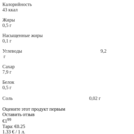
Калорийность
43 ккал
Жиры
0,5 г
Насыщенные жиры
0,1 г
Углеводы
9,2
г
Сахар
7,9 г
Белок
0,5 г
Соль 0,02 г
Оцените этот продукт первым
Оставить отзыв
99
€1
Тара:
€0.25
1.33 € / 1 л.