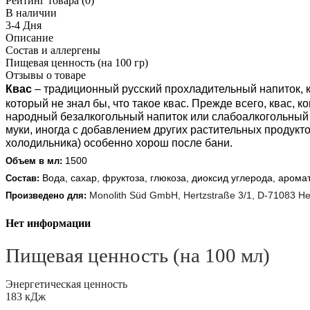
Рейтинг товара (0)
В наличии
3-4 Дня
Описание
Состав и аллергены
Пищевая ценность (на 100 гр)
Отзывы о товаре
Квас
– традиционный русский прохладительный напиток, ко
который не знал бы, что такое квас. Прежде всего, квас
народный безалкогольный напиток или слабоалкогольный 
муки, иногда с добавлением других растительных продукт
холодильника) особенно хорош после бани.
1500
Объем в мл:
Вода, сахар, фруктоза, глюкоза, диоксид углерода, арома
Состав:
Monolith Süd GmbH, Hertzstraße 3/1, D-71083 H
Произведено для:
Нет информации
Пищевая ценность (на 100 мл)
Энергетическая ценность
183 кДж