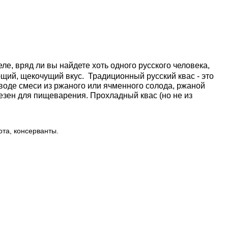
е, вряд ли вы найдете хоть одного русского человека,
ающий, щекочущий вкус.
Традиционный русский квас - это
воде смеси из ржаного или ячменного солода, ржаной
езен для пищеварения. Прохладный квас (но не из
ота, консерванты.