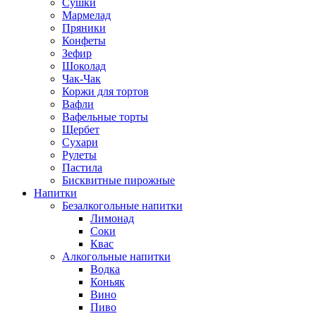
Сушки
Мармелад
Пряники
Конфеты
Зефир
Шоколад
Чак-Чак
Коржи для тортов
Вафли
Вафельные торты
Щербет
Сухари
Рулеты
Пастила
Бисквитные пирожные
Напитки
Безалкогольные напитки
Лимонад
Соки
Квас
Алкогольные напитки
Водка
Коньяк
Вино
Пиво