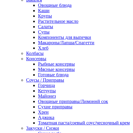
Овощные блюда
Каши
Крупы
Растительное масло
Салаты
Супы
Компоненты для выпечки
Макароны/Лапша/Спагетти
Хлеб
Колбасы
Консервы
Рыбные консервы
Мясные консервы
Готовые блюда
Соусы / Приправы
Горчица
Кетчупы
Майонез
Овощные приправы/Лимоннй сок
Сухие приправы
Хрен
Аджика
Томатная паста/соевый соус/чесночный крем
Закуски / Снэки