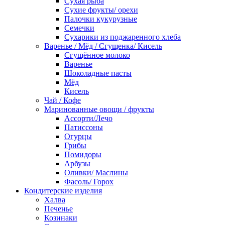
Сухая рыба
Сухие фрукты/ орехи
Палочки кукурузные
Семечки
Сухарики из поджаренного хлеба
Варенье / Мёд / Сгущенка/ Кисель
Сгущённое молоко
Варенье
Шоколадные пасты
Мёд
Кисель
Чай / Кофе
Маринованные овощи / фрукты
Ассорти/Лечо
Патиссоны
Огурцы
Грибы
Помидоры
Арбузы
Оливки/ Маслины
Фасоль/ Горох
Кондитерские изделия
Халва
Печенье
Козинаки