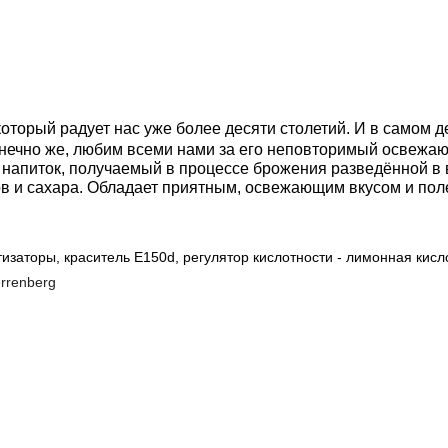
торый радует нас уже более десяти столетий. И в самом дел
, конечно же, любим всеми нами за его неповторимый освеж
напиток, получаемый в процессе брожения разведённой в 
ов и сахара. Обладает приятным, освежающим вкусом и пол
тизаторы, краситель E150d, регулятор кислотности - лимонная кисл
errenberg