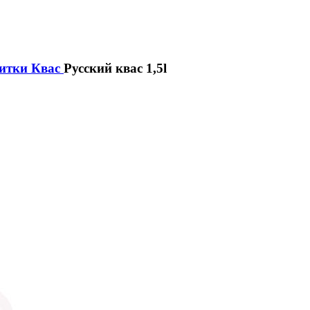
итки
Квас
Русский квас 1,5l