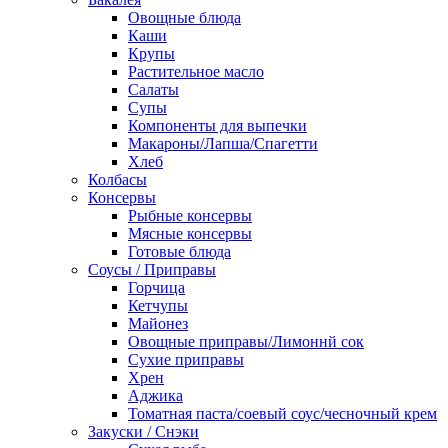
Овощные блюда
Каши
Крупы
Растительное масло
Салаты
Супы
Компоненты для выпечки
Макароны/Лапша/Спагетти
Хлеб
Колбасы
Консервы
Рыбные консервы
Мясные консервы
Готовые блюда
Соусы / Приправы
Горчица
Кетчупы
Майонез
Овощные приправы/Лимоннй сок
Сухие приправы
Хрен
Аджика
Томатная паста/соевый соус/чесночный крем
Закуски / Снэки