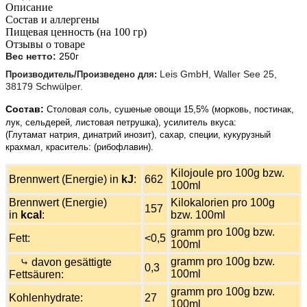
Описание
Состав и аллергены
Пищевая ценность (на 100 гр)
Отзывы о товаре
Вес нетто:
250г
Leis GmbH, Waller See 25,
Производитель/Произведено для:
38179 Schwülper.
Состав
:
Столовая соль, сушеные овощи 15,5% (морковь, постинак,
лук, сельдерей, листовая петрушка), усилитель вкуса:
(Глутамат натрия, динатрий инозит), сахар, специи, кукурузный
крахмал, краситель: (рибофлавин).
Kilojoule pro 100g bzw.
Brennwert (Energie) in
kJ
:
662
100ml
Brennwert (Energie)
Kilokalorien pro 100g
157
in
kcal
:
bzw. 100ml
gramm pro 100g bzw.
Fett:
<0,5
100ml
gramm pro 100g bzw.
⤷ davon gesättigte
0,3
100ml
Fettsäuren:
gramm pro 100g bzw.
Kohlenhydrate:
27
100ml