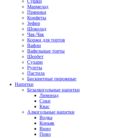
Сушки
Мармелад
Пряники
Конфеты
Зефир
Шоколад
Чак-Чак
Коржи для тортов
Вафли
Вафельные торты
Щербет
Сухари
Рулеты
Пастила
Бисквитные пирожные
Напитки
Безалкогольные напитки
Лимонад
Соки
Квас
Алкогольные напитки
Водка
Коньяк
Вино
Пиво