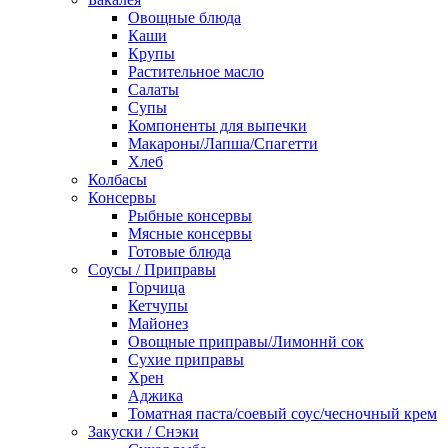
Овощные блюда
Каши
Крупы
Растительное масло
Салаты
Супы
Компоненты для выпечки
Макароны/Лапша/Спагетти
Хлеб
Колбасы
Консервы
Рыбные консервы
Мясные консервы
Готовые блюда
Соусы / Приправы
Горчица
Кетчупы
Майонез
Овощные приправы/Лимоннй сок
Сухие приправы
Хрен
Аджика
Томатная паста/соевый соус/чесночный крем
Закуски / Снэки