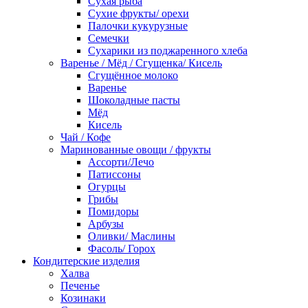
Сухая рыба
Сухие фрукты/ орехи
Палочки кукурузные
Семечки
Сухарики из поджаренного хлеба
Варенье / Мёд / Сгущенка/ Кисель
Сгущённое молоко
Варенье
Шоколадные пасты
Мёд
Кисель
Чай / Кофе
Маринованные овощи / фрукты
Ассорти/Лечо
Патиссоны
Огурцы
Грибы
Помидоры
Арбузы
Оливки/ Маслины
Фасоль/ Горох
Кондитерские изделия
Халва
Печенье
Козинаки