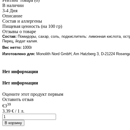
Рейтинг товара (0)
В наличии
3-4 Дня
Описание
Состав и аллергены
Пищевая ценность (на 100 гр)
Отзывы о товаре
Состав:
Помидоры, сахар, соль, подкислитель: лимонная кислота, остр
Перец, йодат калия.
Вес нетто:
1000
г
Изготовлено для:
Monolith Nord GmbH, Am Hatzberg 3, D-21224 Rosenga
Нет информации
Нет информации
Оцените этот продукт первым
Оставить отзыв
39
€3
3.39 € / 1 л.
В корзину