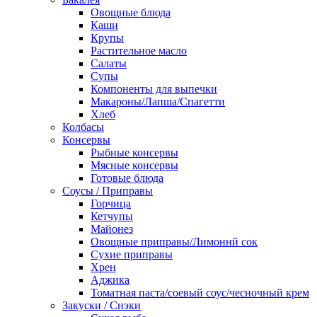
Овощные блюда
Каши
Крупы
Растительное масло
Салаты
Супы
Компоненты для выпечки
Макароны/Лапша/Спагетти
Хлеб
Колбасы
Консервы
Рыбные консервы
Мясные консервы
Готовые блюда
Соусы / Приправы
Горчица
Кетчупы
Майонез
Овощные приправы/Лимоннй сок
Сухие приправы
Хрен
Аджика
Томатная паста/соевый соус/чесночный крем
Закуски / Снэки