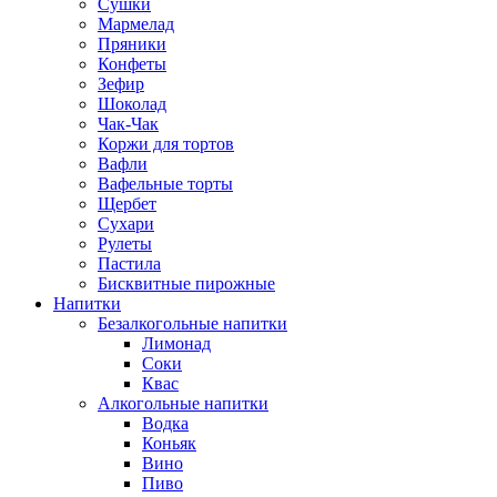
Сушки
Мармелад
Пряники
Конфеты
Зефир
Шоколад
Чак-Чак
Коржи для тортов
Вафли
Вафельные торты
Щербет
Сухари
Рулеты
Пастила
Бисквитные пирожные
Напитки
Безалкогольные напитки
Лимонад
Соки
Квас
Алкогольные напитки
Водка
Коньяк
Вино
Пиво