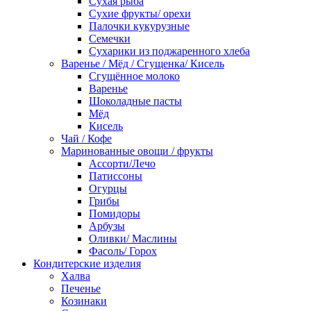
Сухая рыба
Сухие фрукты/ орехи
Палочки кукурузные
Семечки
Сухарики из поджаренного хлеба
Варенье / Мёд / Сгущенка/ Кисель
Сгущённое молоко
Варенье
Шоколадные пасты
Мёд
Кисель
Чай / Кофе
Маринованные овощи / фрукты
Ассорти/Лечо
Патиссоны
Огурцы
Грибы
Помидоры
Арбузы
Оливки/ Маслины
Фасоль/ Горох
Кондитерские изделия
Халва
Печенье
Козинаки