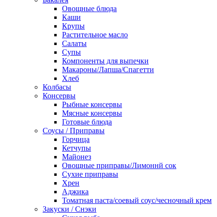
Овощные блюда
Каши
Крупы
Растительное масло
Салаты
Супы
Компоненты для выпечки
Макароны/Лапша/Спагетти
Хлеб
Колбасы
Консервы
Рыбные консервы
Мясные консервы
Готовые блюда
Соусы / Приправы
Горчица
Кетчупы
Майонез
Овощные приправы/Лимоннй сок
Сухие приправы
Хрен
Аджика
Томатная паста/соевый соус/чесночный крем
Закуски / Снэки