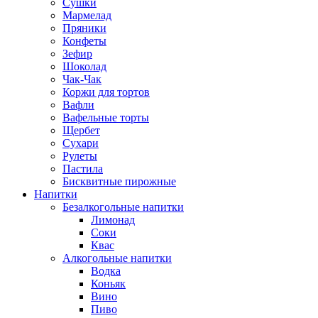
Сушки
Мармелад
Пряники
Конфеты
Зефир
Шоколад
Чак-Чак
Коржи для тортов
Вафли
Вафельные торты
Щербет
Сухари
Рулеты
Пастила
Бисквитные пирожные
Напитки
Безалкогольные напитки
Лимонад
Соки
Квас
Алкогольные напитки
Водка
Коньяк
Вино
Пиво