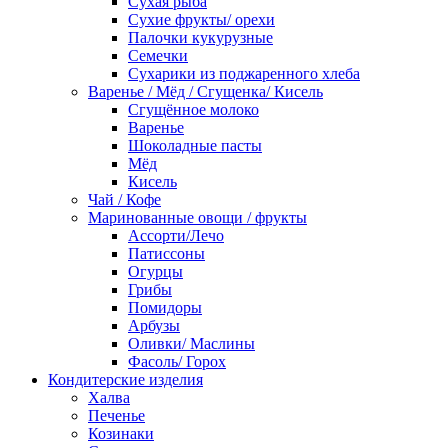
Сухая рыба
Сухие фрукты/ орехи
Палочки кукурузные
Семечки
Сухарики из поджаренного хлеба
Варенье / Мёд / Сгущенка/ Кисель
Сгущённое молоко
Варенье
Шоколадные пасты
Мёд
Кисель
Чай / Кофе
Маринованные овощи / фрукты
Ассорти/Лечо
Патиссоны
Огурцы
Грибы
Помидоры
Арбузы
Оливки/ Маслины
Фасоль/ Горох
Кондитерские изделия
Халва
Печенье
Козинаки