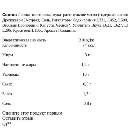
Состав
:
Лапша: пшеничная мука, растительное масло (содержит антиок
Дрожжевой Экстракт, Соль, Регуляторы Подкисления E331, E452, E500,
Весовые Пропорции: Капуста, Чеснок*, Усилитель Вкуса E621, E627, 
E296, Краситель E150c, Аромат Говядины.
Энергетическая ценность 310 кДж
Калорийность 74 ккал
Жиры 3 г
Насыщенные жиры 1,4 г
Углеводы 10 г
Сахар 0,5 г
Белок 1,3 г
Соль 0,8 г
Оцените этот продукт первым
Оставить отзыв
89
€0