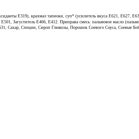
сиданты E319), крахмал тапиоки, суп* (усилитель вкуса E621, E627, E6
 E501, Загуститель E466, E412. Приправа смесь: пальмовое масло (паль
E631, Сахар, Специи, Сироп Глюкозы, Порошок Соевого Соуса, Соевые Б