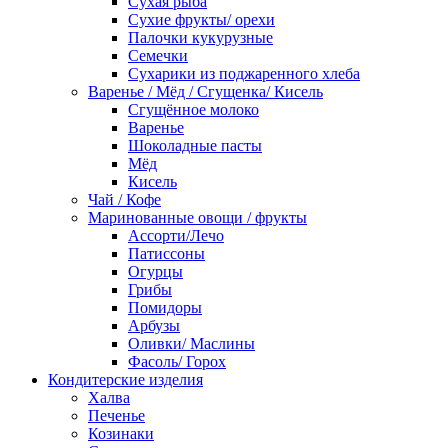
Сухая рыба
Сухие фрукты/ орехи
Палочки кукурузные
Семечки
Сухарики из поджаренного хлеба
Варенье / Мёд / Сгущенка/ Кисель
Сгущённое молоко
Варенье
Шоколадные пасты
Мёд
Кисель
Чай / Кофе
Маринованные овощи / фрукты
Ассорти/Лечо
Патиссоны
Огурцы
Грибы
Помидоры
Арбузы
Оливки/ Маслины
Фасоль/ Горох
Кондитерские изделия
Халва
Печенье
Козинаки