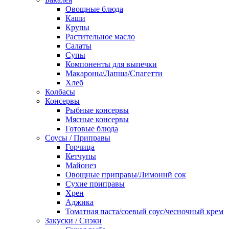
Овощные блюда
Каши
Крупы
Растительное масло
Салаты
Супы
Компоненты для выпечки
Макароны/Лапша/Спагетти
Хлеб
Колбасы
Консервы
Рыбные консервы
Мясные консервы
Готовые блюда
Соусы / Приправы
Горчица
Кетчупы
Майонез
Овощные приправы/Лимоннй сок
Сухие приправы
Хрен
Аджика
Томатная паста/соевый соус/чесночный крем
Закуски / Снэки