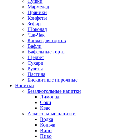
Сушки
Мармелад
Пряники
Конфеты
Зефир
Шоколад
Чак-Чак
Коржи для тортов
Вафли
Вафельные торты
Щербет
Сухари
Рулеты
Пастила
Бисквитные пирожные
Напитки
Безалкогольные напитки
Лимонад
Соки
Квас
Алкогольные напитки
Водка
Коньяк
Вино
Пиво