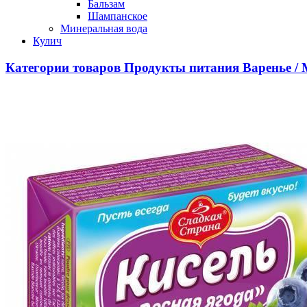
Бальзам
Шампанское
Минеральная вода
Кулич
Категории товаров
Продукты питания
Варенье / 