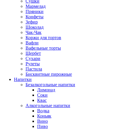
Сушки
Мармелад
Пряники
Конфеты
Зефир
Шоколад
Чак-Чак
Коржи для тортов
Вафли
Вафельные торты
Щербет
Сухари
Рулеты
Пастила
Бисквитные пирожные
Напитки
Безалкогольные напитки
Лимонад
Соки
Квас
Алкогольные напитки
Водка
Коньяк
Вино
Пиво