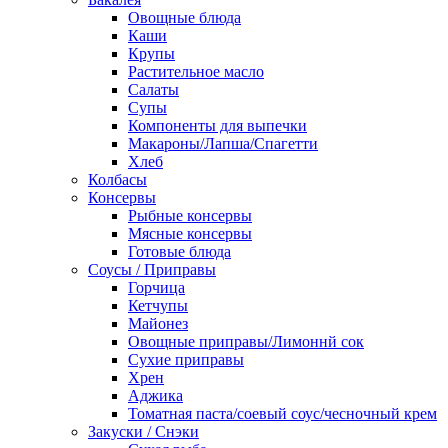
Овощные блюда
Каши
Крупы
Растительное масло
Салаты
Супы
Компоненты для выпечки
Макароны/Лапша/Спагетти
Хлеб
Колбасы
Консервы
Рыбные консервы
Мясные консервы
Готовые блюда
Соусы / Приправы
Горчица
Кетчупы
Майонез
Овощные приправы/Лимоннй сок
Сухие приправы
Хрен
Аджика
Томатная паста/соевый соус/чесночный крем
Закуски / Снэки