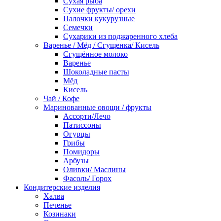
Сухая рыба
Сухие фрукты/ орехи
Палочки кукурузные
Семечки
Сухарики из поджаренного хлеба
Варенье / Мёд / Сгущенка/ Кисель
Сгущённое молоко
Варенье
Шоколадные пасты
Мёд
Кисель
Чай / Кофе
Маринованные овощи / фрукты
Ассорти/Лечо
Патиссоны
Огурцы
Грибы
Помидоры
Арбузы
Оливки/ Маслины
Фасоль/ Горох
Кондитерские изделия
Халва
Печенье
Козинаки