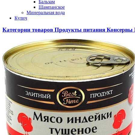
Бальзам
Шампанское
Минеральная вода
Кулич
Категории товаров
Продукты питания
Консервы