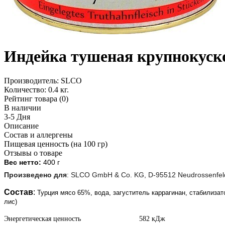
Индейка тушеная крупнокуск
Производитель:
SLCO
Количество:
0.4 кг.
Рейтинг товара (0)
В наличии
3-5 Дня
Описание
Состав и аллергены
Пищевая ценность (на 100 гр)
Отзывы о товаре
Вес нетто:
400
г
Произведено для
:
SLCO GmbH & Co. KG, D-95512 Neudrossenfel
Состав
:
Турция мясо 65%, вода, загуститель каррагинан, стабилиза
лис)
Энергетическая ценность 582 кДж