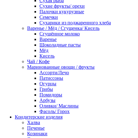
Сухая рыба
Сухие фрукты/ орехи
Палочки кукурузные
Семечки
Сухарики из поджаренного хлеба
Варенье / Мёд / Сгущенка/ Кисель
Сгущённое молоко
Варенье
Шоколадные пасты
Мёд
Кисель
Чай / Кофе
Маринованные овощи / фрукты
Ассорти/Лечо
Патиссоны
Огурцы
Грибы
Помидоры
Арбузы
Оливки/ Маслины
Фасоль/ Горох
Кондитерские изделия
Халва
Печенье
Козинаки