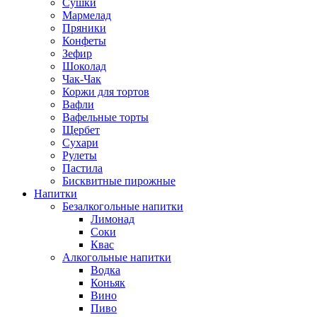
Сушки
Мармелад
Пряники
Конфеты
Зефир
Шоколад
Чак-Чак
Коржи для тортов
Вафли
Вафельные торты
Щербет
Сухари
Рулеты
Пастила
Бисквитные пирожные
Напитки
Безалкогольные напитки
Лимонад
Соки
Квас
Алкогольные напитки
Водка
Коньяк
Вино
Пиво