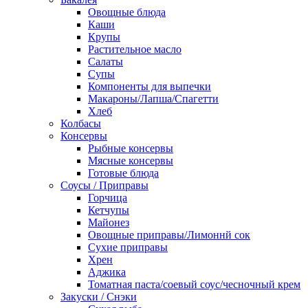
Овощные блюда
Каши
Крупы
Растительное масло
Салаты
Супы
Компоненты для выпечки
Макароны/Лапша/Спагетти
Хлеб
Колбасы
Консервы
Рыбные консервы
Мясные консервы
Готовые блюда
Соусы / Приправы
Горчица
Кетчупы
Майонез
Овощные приправы/Лимоннй сок
Сухие приправы
Хрен
Аджика
Томатная паста/соевый соус/чесночный крем
Закуски / Снэки