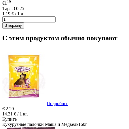
19
€1
Тара:
€0.25
1.19 € / 1 л.
В корзину
С этим продуктом обычно покупают
Подробнее
€
2
29
14.31 € / 1 кг.
Купить
Кукурузные палочки Маша и Медведь160г