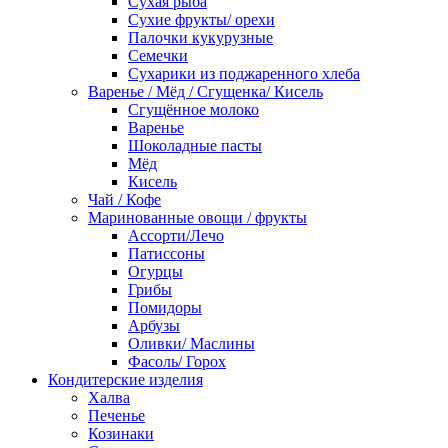
Сухая рыба
Сухие фрукты/ орехи
Палочки кукурузные
Семечки
Сухарики из поджаренного хлеба
Варенье / Мёд / Сгущенка/ Кисель
Сгущённое молоко
Варенье
Шоколадные пасты
Мёд
Кисель
Чай / Кофе
Маринованные овощи / фрукты
Ассорти/Лечо
Патиссоны
Огурцы
Грибы
Помидоры
Арбузы
Оливки/ Маслины
Фасоль/ Горох
Кондитерские изделия
Халва
Печенье
Козинаки