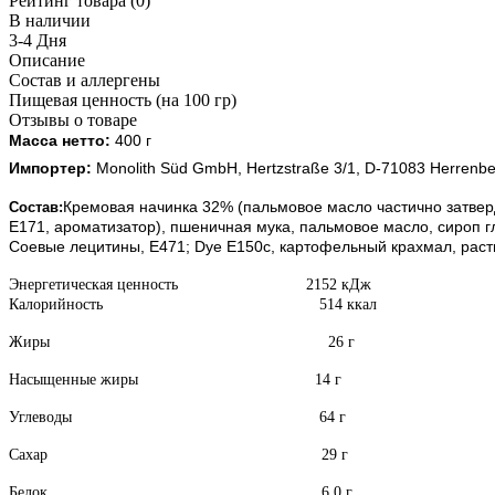
Рейтинг товара (0)
В наличии
3-4 Дня
Описание
Состав и аллергены
Пищевая ценность (на 100 гр)
Отзывы о товаре
Масса нетто:
400 г
Импортер:
Monolith Süd GmbH, Hertzstraße 3/1, D-71083 Herrenb
Кремовая начинка 32% (пальмовое масло частично затвер
Состав:
E171, ароматизатор), пшеничная мука, пальмовое масло, сироп г
Соевые лецитины, E471; Dye E150c, картофельный крахмал, расти
Энергетическая ценность 2152 кДж
Калорийность 514 ккал
Жиры 26 г
Насыщенные жиры 14 г
Углеводы 64 г
Сахар 29 г
Белок 6,0 г