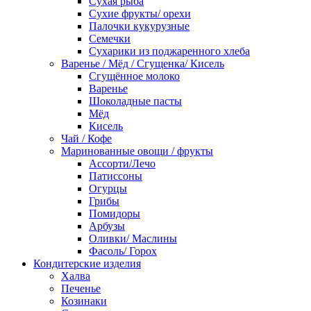
Сухая рыба
Сухие фрукты/ орехи
Палочки кукурузные
Семечки
Сухарики из поджаренного хлеба
Варенье / Мёд / Сгущенка/ Кисель
Сгущённое молоко
Варенье
Шоколадные пасты
Мёд
Кисель
Чай / Кофе
Маринованные овощи / фрукты
Ассорти/Лечо
Патиссоны
Огурцы
Грибы
Помидоры
Арбузы
Оливки/ Маслины
Фасоль/ Горох
Кондитерские изделия
Халва
Печенье
Козинаки