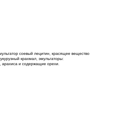
эмульгатор соевый лецитин, красящее вещество
кукурузный крахмал, эмульгаторы:
, арахиса и
с
одержащие орехи.