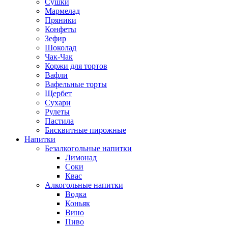
Сушки
Мармелад
Пряники
Конфеты
Зефир
Шоколад
Чак-Чак
Коржи для тортов
Вафли
Вафельные торты
Щербет
Сухари
Рулеты
Пастила
Бисквитные пирожные
Напитки
Безалкогольные напитки
Лимонад
Соки
Квас
Алкогольные напитки
Водка
Коньяк
Вино
Пиво