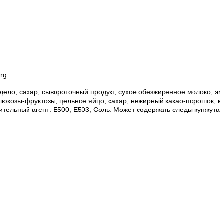
erg
дело, сахар, сывороточный продукт, сухое обезжиренное молоко, 
люкозы-фруктозы, цельное яйцо, сахар, нежирный какао-порошок, 
тельный агент: E500, E503; Соль. Может содержать следы кунжута