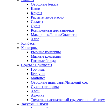
Овощные блюда
Каши
Крупы
Растительное масло
Салаты
Супы
Компоненты для выпечки
Макароны/Лапша/Спагетти
Хлеб
Колбасы
Консервы
Рыбные консервы
Мясные консервы
Готовые блюда
Соусы / Приправы
Горчица
Кетчупы
Майонез
Овощные приправы/Лимоннй сок
Сухие приправы
Хрен
Аджика
Томатная паста/соевый соус/чесночный крем
Закуски / Снэки