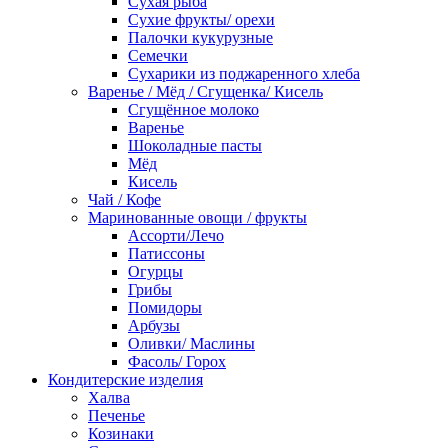
Сухая рыба
Сухие фрукты/ орехи
Палочки кукурузные
Семечки
Сухарики из поджаренного хлеба
Варенье / Мёд / Сгущенка/ Кисель
Сгущённое молоко
Варенье
Шоколадные пасты
Мёд
Кисель
Чай / Кофе
Маринованные овощи / фрукты
Ассорти/Лечо
Патиссоны
Огурцы
Грибы
Помидоры
Арбузы
Оливки/ Маслины
Фасоль/ Горох
Кондитерские изделия
Халва
Печенье
Козинаки