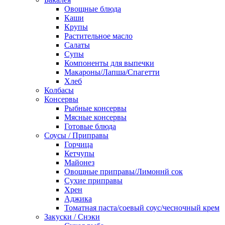
Овощные блюда
Каши
Крупы
Растительное масло
Салаты
Супы
Компоненты для выпечки
Макароны/Лапша/Спагетти
Хлеб
Колбасы
Консервы
Рыбные консервы
Мясные консервы
Готовые блюда
Соусы / Приправы
Горчица
Кетчупы
Майонез
Овощные приправы/Лимоннй сок
Сухие приправы
Хрен
Аджика
Томатная паста/соевый соус/чесночный крем
Закуски / Снэки