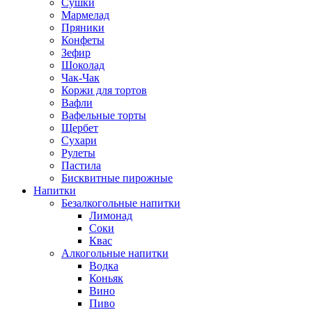
Сушки
Мармелад
Пряники
Конфеты
Зефир
Шоколад
Чак-Чак
Коржи для тортов
Вафли
Вафельные торты
Щербет
Сухари
Рулеты
Пастила
Бисквитные пирожные
Напитки
Безалкогольные напитки
Лимонад
Соки
Квас
Алкогольные напитки
Водка
Коньяк
Вино
Пиво