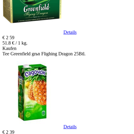
Details
€
2
59
51.8 € / 1 kg.
Kaufen
Tee Greenfield grьn Flighing Dragon 25Btl.
Details
€
2
39