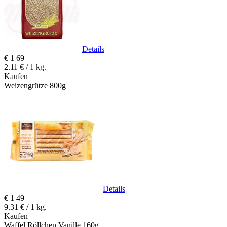
Details
€
1
69
2.11 € / 1 kg.
Kaufen
Weizengrütze 800g
Details
€
1
49
9.31 € / 1 kg.
Kaufen
Waffel Röllchen Vanille 160g