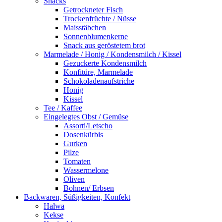
Snacks
Getrockneter Fisch
Trockenfrüchte / Nüsse
Maisstäbchen
Sonnenblumenkerne
Snack aus geröstetem brot
Marmelade / Honig / Kondensmilch / Kissel
Gezuckerte Kondensmilch
Konfitüre, Marmelade
Schokoladenaufstriche
Honig
Kissel
Tee / Kaffee
Eingelegtes Obst / Gemüse
Assorti/Letscho
Dosenkürbis
Gurken
Pilze
Tomaten
Wassermelone
Oliven
Bohnen/ Erbsen
Backwaren, Süßigkeiten, Konfekt
Halwa
Kekse