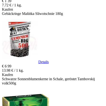
€
1
39
7.72 € / 1 kg.
Kaufen
Gebäckringe Malütka Sliwotschnie 180g
Details
€
6
99
13.98 € / 1 kg.
Kaufen
Schwarze Sonnenblumenkerne in Schale, geröstet Tambovskij
volk500g