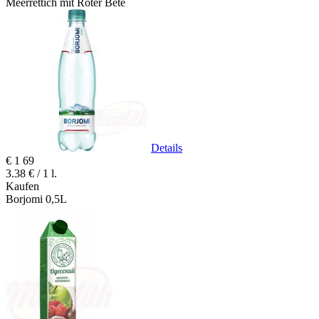
Meerrettich mit Roter Bete
Details
€
1
69
3.38 € / 1 l.
Kaufen
Borjomi 0,5L