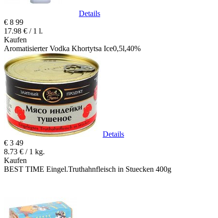
Details
€
8
99
17.98 € / 1 l.
Kaufen
Aromatisierter Vodka Khortytsa Ice0,5l,40%
Details
€
3
49
8.73 € / 1 kg.
Kaufen
BEST TIME Eingel.Truthahnfleisch in Stuecken 400g