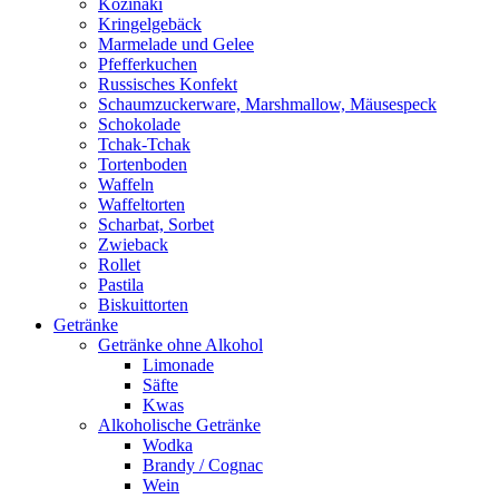
Kozinaki
Kringelgebäck
Marmelade und Gelee
Pfefferkuchen
Russisches Konfekt
Schaumzuckerware, Marshmallow, Mäusespeck
Schokolade
Tchak-Tchak
Tortenboden
Waffeln
Waffeltorten
Scharbat, Sorbet
Zwieback
Rollet
Pastila
Biskuittorten
Getränke
Getränke ohne Alkohol
Limonade
Säfte
Kwas
Alkoholische Getränke
Wodka
Brandy / Cognac
Wein