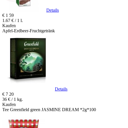
Details
€
1
59
1.67 € / 1 l.
Kaufen
Apfel-Erdbeer-Fruchtgetränk
Details
€
7
20
36 € / 1 kg.
Kaufen
Tee Greenfield green JASMINE DREAM *2g*100