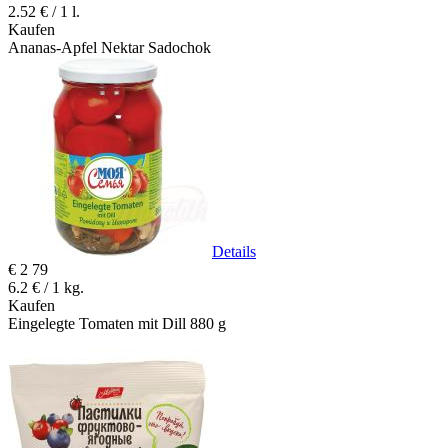
2.52 € / 1 l.
Kaufen
Ananas-Apfel Nektar Sadochok
Details
€
2
79
6.2 € / 1 kg.
Kaufen
Eingelegte Tomaten mit Dill 880 g