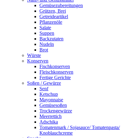
Gemüsezubereitungen
Grützen, Brei
Getreideartikel
Pflanzenöle
Salate
Suppen
Backzutaten
Nudeln
Brot
Würste
Konserven
Fischkonserven
Fleischkonserven
Fertige Gerichte
Soßen / Gewürze
Senf
Ketschup
Mayonnaise
Gemüsesoßen
Trockengewürze
Meerrettich
Adschika
Tomatenmark / Sojasauce/ Tomatenpasta/
Knoblauchcreme