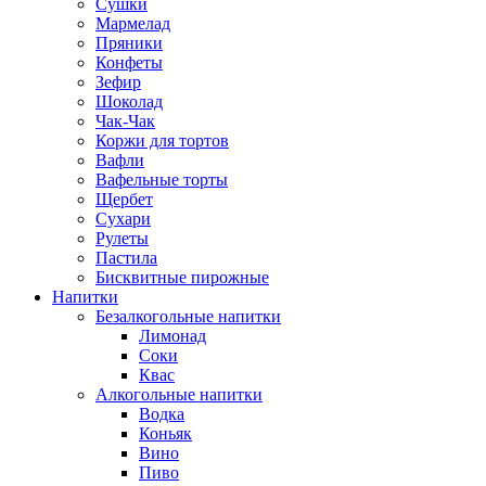
Сушки
Мармелад
Пряники
Конфеты
Зефир
Шоколад
Чак-Чак
Коржи для тортов
Вафли
Вафельные торты
Щербет
Сухари
Рулеты
Пастила
Бисквитные пирожные
Напитки
Безалкогольные напитки
Лимонад
Соки
Квас
Алкогольные напитки
Водка
Коньяк
Вино
Пиво