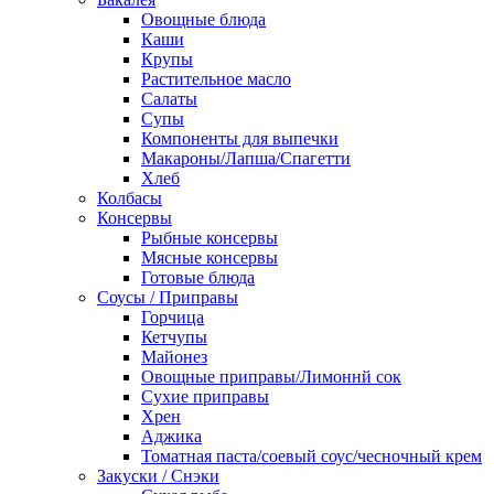
Овощные блюда
Каши
Крупы
Растительное масло
Салаты
Супы
Компоненты для выпечки
Макароны/Лапша/Спагетти
Хлеб
Колбасы
Консервы
Рыбные консервы
Мясные консервы
Готовые блюда
Соусы / Приправы
Горчица
Кетчупы
Майонез
Овощные приправы/Лимоннй сок
Сухие приправы
Хрен
Аджика
Томатная паста/соевый соус/чесночный крем
Закуски / Снэки