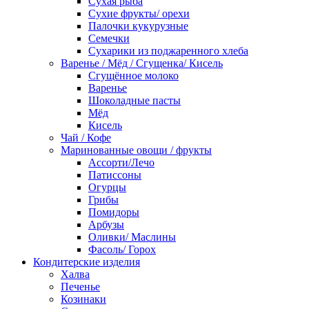
Сухая рыба
Сухие фрукты/ орехи
Палочки кукурузные
Семечки
Сухарики из поджаренного хлеба
Варенье / Мёд / Сгущенка/ Кисель
Сгущённое молоко
Варенье
Шоколадные пасты
Мёд
Кисель
Чай / Кофе
Маринованные овощи / фрукты
Ассорти/Лечо
Патиссоны
Огурцы
Грибы
Помидоры
Арбузы
Оливки/ Маслины
Фасоль/ Горох
Кондитерские изделия
Халва
Печенье
Козинаки