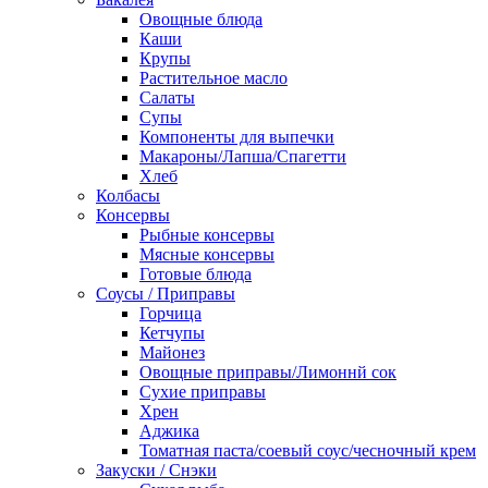
Овощные блюда
Каши
Крупы
Растительное масло
Салаты
Супы
Компоненты для выпечки
Макароны/Лапша/Спагетти
Хлеб
Колбасы
Консервы
Рыбные консервы
Мясные консервы
Готовые блюда
Соусы / Приправы
Горчица
Кетчупы
Майонез
Овощные приправы/Лимоннй сок
Сухие приправы
Хрен
Аджика
Томатная паста/соевый соус/чесночный крем
Закуски / Снэки