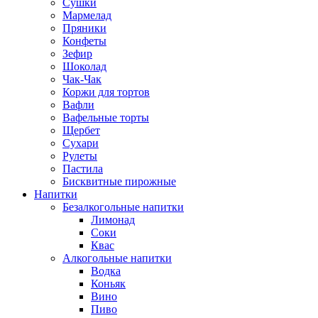
Сушки
Мармелад
Пряники
Конфеты
Зефир
Шоколад
Чак-Чак
Коржи для тортов
Вафли
Вафельные торты
Щербет
Сухари
Рулеты
Пастила
Бисквитные пирожные
Напитки
Безалкогольные напитки
Лимонад
Соки
Квас
Алкогольные напитки
Водка
Коньяк
Вино
Пиво