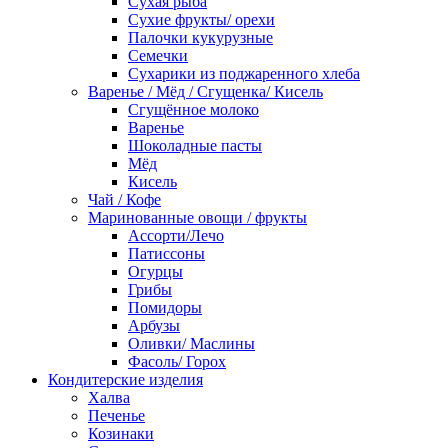
Сухая рыба
Сухие фрукты/ орехи
Палочки кукурузные
Семечки
Сухарики из поджаренного хлеба
Варенье / Мёд / Сгущенка/ Кисель
Сгущённое молоко
Варенье
Шоколадные пасты
Мёд
Кисель
Чай / Кофе
Маринованные овощи / фрукты
Ассорти/Лечо
Патиссоны
Огурцы
Грибы
Помидоры
Арбузы
Оливки/ Маслины
Фасоль/ Горох
Кондитерские изделия
Халва
Печенье
Козинаки