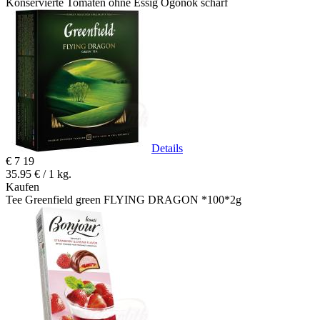
Konservierte Tomaten ohne Essig Ogonök scharf
Details
€
7
19
35.95 € / 1 kg.
Kaufen
Tee Greenfield green FLYING DRAGON *100*2g