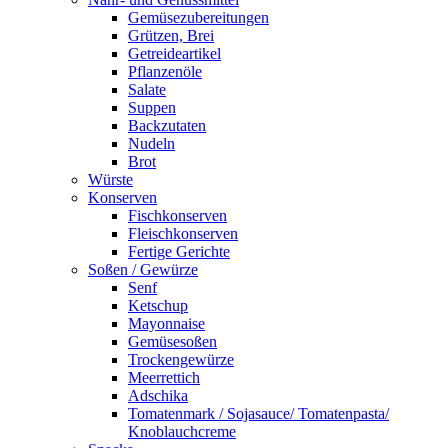
Gemüsezubereitungen
Grützen, Brei
Getreideartikel
Pflanzenöle
Salate
Suppen
Backzutaten
Nudeln
Brot
Würste
Konserven
Fischkonserven
Fleischkonserven
Fertige Gerichte
Soßen / Gewürze
Senf
Ketschup
Mayonnaise
Gemüsesoßen
Trockengewürze
Meerrettich
Adschika
Tomatenmark / Sojasauce/ Tomatenpasta/
Knoblauchcreme