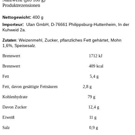
Produktrezensionen
Nettogewicht:
400 g
Importeur:
Ulan GmbH, D-76661 Philippsburg-Huttenheim, In der
Kuhweid 2a
.
: Weizenmehl, Zucker, pflanzliches Fett gehärtet, Mohn
Zutaten
1,6%, Speisesalz.
Brennwert 1712 kJ
Brennwert 409 kcal
Fett 5,4 g
Fett, davon gesättigte Fettsäuren 2,8 g
Kohlenhydrate 79 g
Davon Zucker 12,4 g
Eiweiß 11 g
Salz 0,9 g