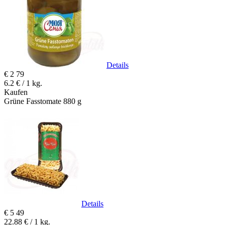
Details
€
2
79
6.2 € / 1 kg.
Kaufen
Grüne Fasstomate 880 g
Details
€
5
49
22.88 € / 1 kg.