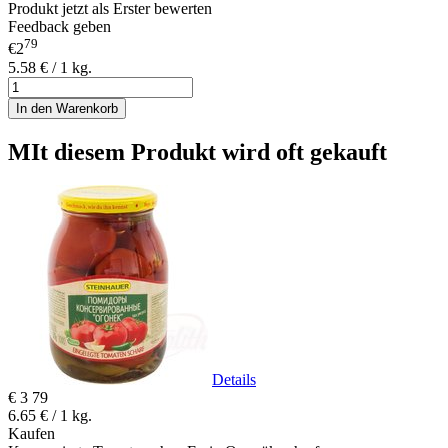
Produkt jetzt als Erster bewerten
Feedback geben
79
€2
5.58 € / 1 kg.
In den Warenkorb
MIt diesem Produkt wird oft gekauft
Details
€
3
79
6.65 € / 1 kg.
Kaufen