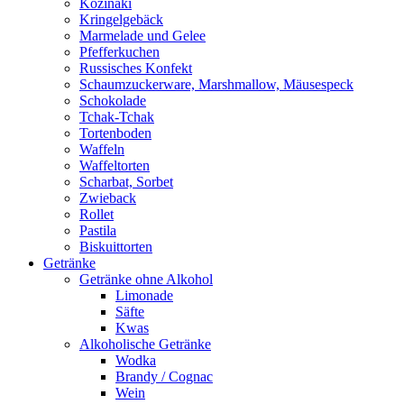
Kozinaki
Kringelgebäck
Marmelade und Gelee
Pfefferkuchen
Russisches Konfekt
Schaumzuckerware, Marshmallow, Mäusespeck
Schokolade
Tchak-Tchak
Tortenboden
Waffeln
Waffeltorten
Scharbat, Sorbet
Zwieback
Rollet
Pastila
Biskuittorten
Getränke
Getränke ohne Alkohol
Limonade
Säfte
Kwas
Alkoholische Getränke
Wodka
Brandy / Cognac
Wein