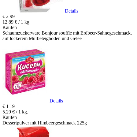
Details
€
2
99
12.89 € / 1 kg.
Kaufen
Schaumzuckerware Bonjour souffle mit Erdbeer-Sahnegeschmack,
auf lockerem Mürbeteigboden und Gelee
Details
€
1
19
5.29 € / 1 kg.
Kaufen
Dessertpulver mit Himbeergeschmack 225g