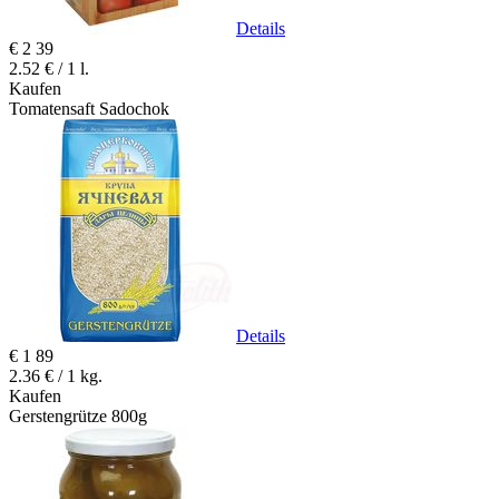
Details
€
2
39
2.52 € / 1 l.
Kaufen
Tomatensaft Sadochok
Details
€
1
89
2.36 € / 1 kg.
Kaufen
Gerstengrütze 800g