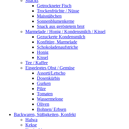
Snacks
Getrockneter Fisch
Trockenfrüchte / Nüsse
Maisstäbchen
Sonnenblumenkerne
Snack aus geröstetem brot
Marmelade / Honig / Kondensmilch / Kissel
Gezuckerte Kondensmilch
Konfitüre, Marmelade
Schokoladenaufstriche
Honig
Kissel
Tee / Kaffee
Eingelegtes Obst / Gemüse
Assorti/Letscho
Dosenkürbis
Gurken
Pilze
Tomaten
Wassermelone
Oliven
Bohnen/ Erbsen
Backwaren, Süßigkeiten, Konfekt
Halwa
Kekse