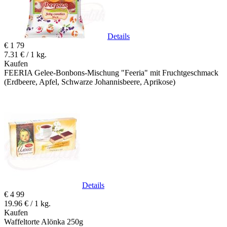
Details
€
1
79
7.31 € / 1 kg.
Kaufen
FEERIA Gelee-Bonbons-Mischung "Feeria" mit Fruchtgeschmack
(Erdbeere, Apfel, Schwarze Johannisbeere, Aprikose)
Details
€
4
99
19.96 € / 1 kg.
Kaufen
Waffeltorte Alönka 250g