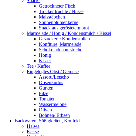
Snacks
Getrockneter Fisch
Trockenfrüchte / Nüsse
Maisstäbchen
Sonnenblumenkerne
Snack aus geröstetem brot
Marmelade / Honig / Kondensmilch / Kissel
Gezuckerte Kondensmilch
Konfitüre, Marmelade
Schokoladenaufstriche
Honig
Kissel
Tee / Kaffee
Eingelegtes Obst / Gemüse
Assorti/Letscho
Dosenkürbis
Gurken
Pilze
Tomaten
Wassermelone
Oliven
Bohnen/ Erbsen
Backwaren, Süßigkeiten, Konfekt
Halwa
Kekse