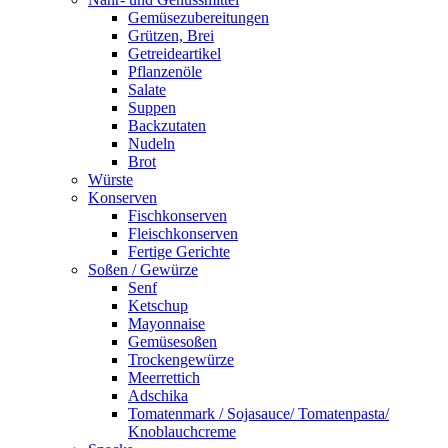
Gemüsezubereitungen
Grützen, Brei
Getreideartikel
Pflanzenöle
Salate
Suppen
Backzutaten
Nudeln
Brot
Würste
Konserven
Fischkonserven
Fleischkonserven
Fertige Gerichte
Soßen / Gewürze
Senf
Ketschup
Mayonnaise
Gemüsesoßen
Trockengewürze
Meerrettich
Adschika
Tomatenmark / Sojasauce/ Tomatenpasta/
Knoblauchcreme