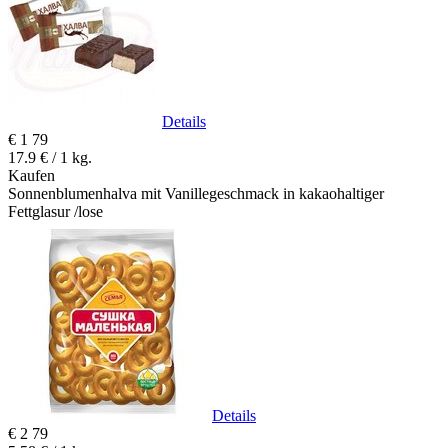
Details
€
1
79
17.9 € / 1 kg.
Kaufen
Sonnenblumenhalva mit Vanillegeschmack in kakaohaltiger
Fettglasur /lose
Details
€
2
79