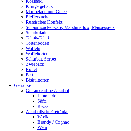
Kozinaki
Kringelgebäck
Marmelade und Gelee
Pfefferkuchen
Russisches Konfekt
Schaumzuckerware, Marshmallow, Mäusespeck
Schokolade
Tchak-Tchak
Tortenboden
Waffeln
Waffeltorten
Scharbat, Sorbet
Zwieback
Rollet
Pastila
Biskuittorten
Getränke
Getränke ohne Alkohol
Limonade
Säfte
Kwas
Alkoholische Getränke
Wodka
Brandy / Cognac
Wein