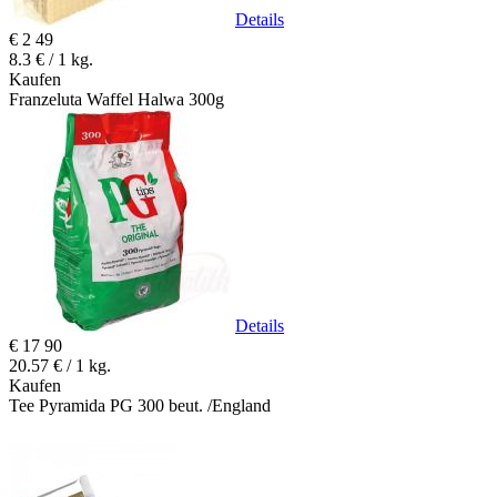
Details
€
2
49
8.3 € / 1 kg.
Kaufen
Franzeluta Waffel Halwa 300g
Details
€
17
90
20.57 € / 1 kg.
Kaufen
Tee Pyramida PG 300 beut. /England