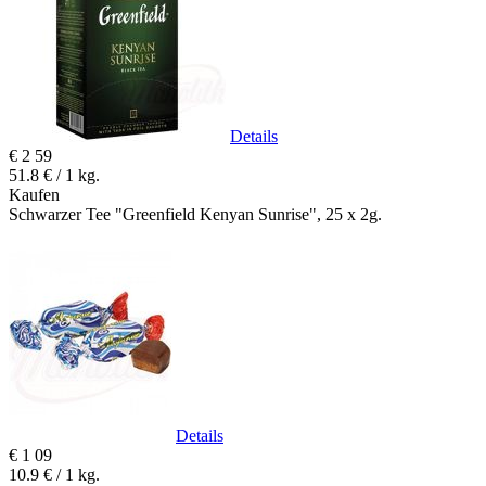
Details
€
2
59
51.8 € / 1 kg.
Kaufen
Schwarzer Tee "Greenfield Kenyan Sunrise", 25 x 2g.
Details
€
1
09
10.9 € / 1 kg.