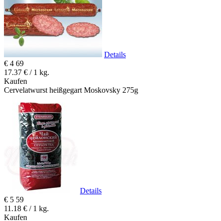
Details
€
4
69
17.37 € / 1 kg.
Kaufen
Cervelatwurst heißgegart Moskovsky 275g
Details
€
5
59
11.18 € / 1 kg.
Kaufen