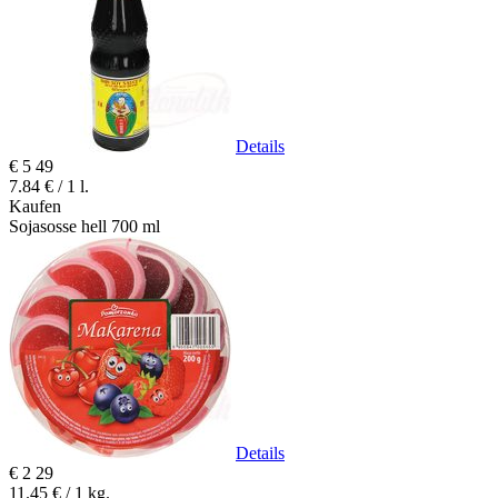
Details
€
5
49
7.84 € / 1 l.
Kaufen
Sojasosse hell 700 ml
Details
€
2
29
11.45 € / 1 kg.