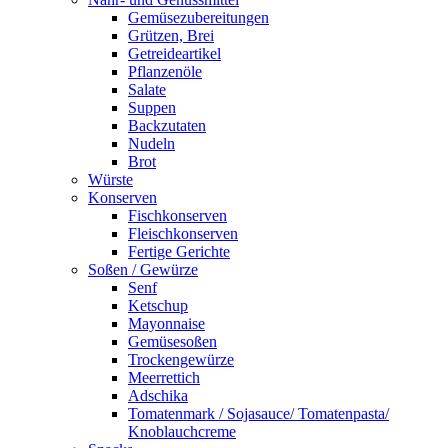
Gemüsezubereitungen
Grützen, Brei
Getreideartikel
Pflanzenöle
Salate
Suppen
Backzutaten
Nudeln
Brot
Würste
Konserven
Fischkonserven
Fleischkonserven
Fertige Gerichte
Soßen / Gewürze
Senf
Ketschup
Mayonnaise
Gemüsesoßen
Trockengewürze
Meerrettich
Adschika
Tomatenmark / Sojasauce/ Tomatenpasta/
Knoblauchcreme