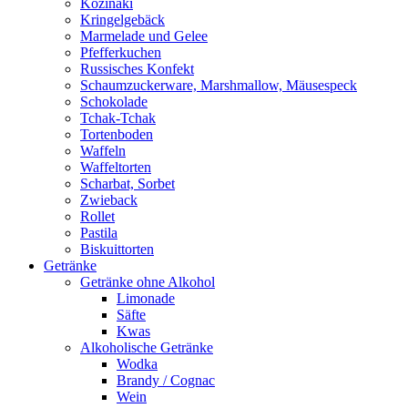
Kozinaki
Kringelgebäck
Marmelade und Gelee
Pfefferkuchen
Russisches Konfekt
Schaumzuckerware, Marshmallow, Mäusespeck
Schokolade
Tchak-Tchak
Tortenboden
Waffeln
Waffeltorten
Scharbat, Sorbet
Zwieback
Rollet
Pastila
Biskuittorten
Getränke
Getränke ohne Alkohol
Limonade
Säfte
Kwas
Alkoholische Getränke
Wodka
Brandy / Cognac
Wein