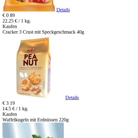
Details
€
0
89
22.25 € / 1 kg.
Kaufen
Cracker 3 Crust mit Speckgeschmack 40g
Details
€
3
19
14.5 € / 1 kg.
Kaufen
Waffelkugeln mit Erdnüssen 220g