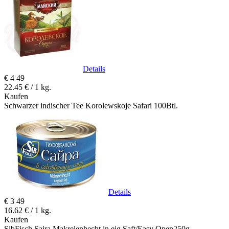
Details
€
4
49
22.45 € / 1 kg.
Kaufen
Schwarzer indischer Tee Korolewskoje Safari 100Btl.
Details
€
3
49
16.62 € / 1 kg.
Kaufen
SibFisch Saira Makrelenhecht in eig.Saft/Easy Open250g