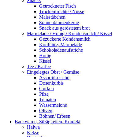
Snacks
Getrockneter Fisch
Trockenfrüchte / Nüsse
Maisstäbchen
Sonnenblumenkerne
Snack aus geröstetem brot
Marmelade / Honig / Kondensmilch / Kissel
Gezuckerte Kondensmilch
Konfitüre, Marmelade
Schokoladenaufstriche
Honig
Kissel
Tee / Kaffee
Eingelegtes Obst / Gemüse
Assorti/Letscho
Dosenkürbis
Gurken
Pilze
Tomaten
Wassermelone
Oliven
Bohnen/ Erbsen
Backwaren, Süßigkeiten, Konfekt
Halwa
Kekse