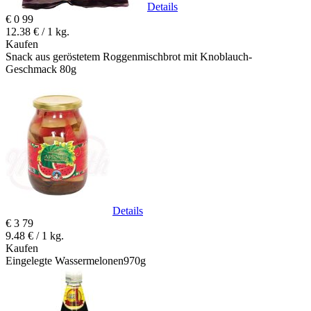
Details
€
0
99
12.38 € / 1 kg.
Kaufen
Snack aus geröstetem Roggenmischbrot mit Knoblauch-
Geschmack 80g
Details
€
3
79
9.48 € / 1 kg.
Kaufen
Eingelegte Wassermelonen970g