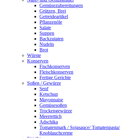
Gemüsezubereitungen
Grützen, Brei
Getreideartikel
Pflanzenöle
Salate
Suppen
Backzutaten
Nudeln
Brot
Würste
Konserven
Fischkonserven
Fleischkonserven
Fertige Gerichte
Soßen / Gewürze
Senf
Ketschup
Mayonnaise
Gemüsesoßen
Trockengewürze
Meerrettich
Adschika
Tomatenmark / Sojasauce/ Tomatenpasta/
Knoblauchcreme