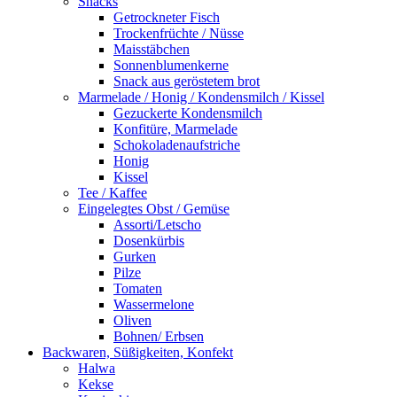
Snacks
Getrockneter Fisch
Trockenfrüchte / Nüsse
Maisstäbchen
Sonnenblumenkerne
Snack aus geröstetem brot
Marmelade / Honig / Kondensmilch / Kissel
Gezuckerte Kondensmilch
Konfitüre, Marmelade
Schokoladenaufstriche
Honig
Kissel
Tee / Kaffee
Eingelegtes Obst / Gemüse
Assorti/Letscho
Dosenkürbis
Gurken
Pilze
Tomaten
Wassermelone
Oliven
Bohnen/ Erbsen
Backwaren, Süßigkeiten, Konfekt
Halwa
Kekse