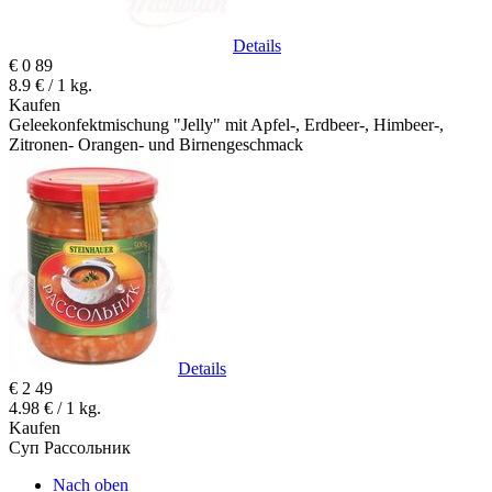
Details
€
0
89
8.9 € / 1 kg.
Kaufen
Geleekonfektmischung "Jelly" mit Apfel-, Erdbeer-, Himbeer-,
Zitronen- Orangen- und Birnengeschmack
Details
€
2
49
4.98 € / 1 kg.
Kaufen
Суп Pассольник
Nach oben