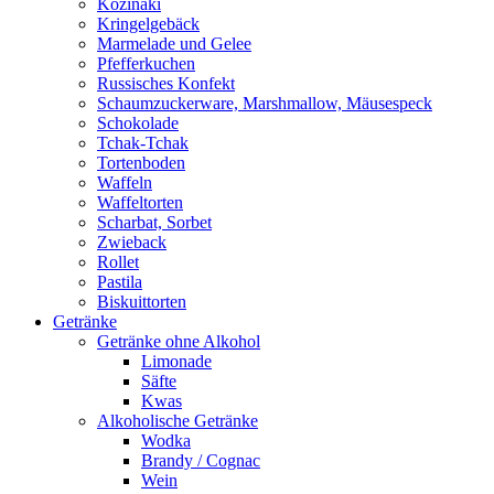
Kozinaki
Kringelgebäck
Marmelade und Gelee
Pfefferkuchen
Russisches Konfekt
Schaumzuckerware, Marshmallow, Mäusespeck
Schokolade
Tchak-Tchak
Tortenboden
Waffeln
Waffeltorten
Scharbat, Sorbet
Zwieback
Rollet
Pastila
Biskuittorten
Getränke
Getränke ohne Alkohol
Limonade
Säfte
Kwas
Alkoholische Getränke
Wodka
Brandy / Cognac
Wein