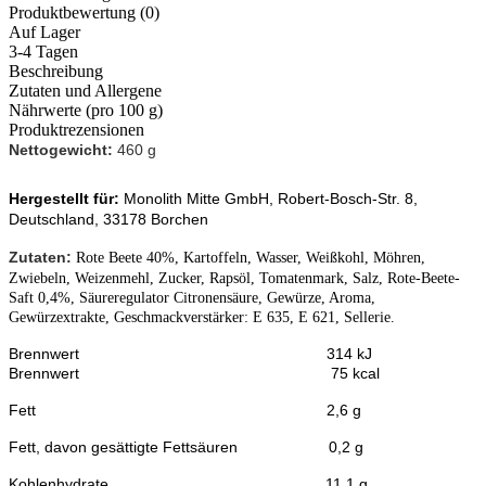
Produktbewertung (0)
Auf Lager
3-4 Tagen
Beschreibung
Zutaten und Allergene
Nährwerte (pro 100 g)
Produktrezensionen
Nettogewicht:
460 g
Hergestellt für:
Monolith Mitte GmbH, Robert-Bosch-Str. 8,
Deutschland, 33178 Borchen
Zutaten
:
Rote Beete 40%, Kartoffeln, Wasser, Weißkohl, Möhren,
Zwiebeln, Weizenmehl, Zucker, Rapsöl, Tomatenmark, Salz, Rote-Beete-
Saft 0,4%, Säureregulator Citronensäure, Gewürze, Aroma,
Gewürzextrakte, Geschmackverstärker: E 635, E 621, Sellerie.
Brennwert 314 kJ
Brennwert 75 kcal
Fett 2
,6
g
Fett, davon gesättigte Fettsäuren
0,2
g
Kohlenhydrate 11,1 g