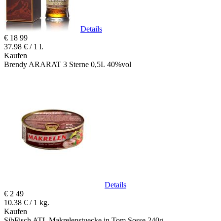
Details
€
18
99
37.98 € / 1 l.
Kaufen
Brendy ARARAT 3 Sterne 0,5L 40%vol
Details
€
2
49
10.38 € / 1 kg.
Kaufen
SibFisch ATL Makrelenstuecke in Tom.Sosse 240g