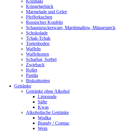
Kozinaki
Kringelgebäck
Marmelade und Gelee
Pfefferkuchen
Russisches Konfekt
Schaumzuckerware, Marshmallow, Mäusespeck
Schokolade
Tchak-Tchak
Tortenboden
Waffeln
Waffeltorten
Scharbat, Sorbet
Zwieback
Rollet
Pastila
Biskuittorten
Getränke
Getränke ohne Alkohol
Limonade
Säfte
Kwas
Alkoholische Getränke
Wodka
Brandy / Cognac
Wein