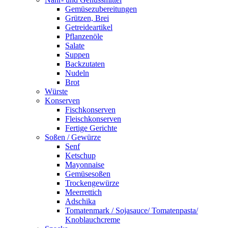
Gemüsezubereitungen
Grützen, Brei
Getreideartikel
Pflanzenöle
Salate
Suppen
Backzutaten
Nudeln
Brot
Würste
Konserven
Fischkonserven
Fleischkonserven
Fertige Gerichte
Soßen / Gewürze
Senf
Ketschup
Mayonnaise
Gemüsesoßen
Trockengewürze
Meerrettich
Adschika
Tomatenmark / Sojasauce/ Tomatenpasta/
Knoblauchcreme