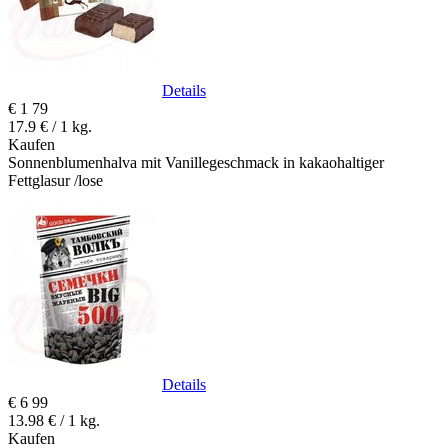
Details
€
1
79
17.9 € / 1 kg.
Kaufen
Sonnenblumenhalva mit Vanillegeschmack in kakaohaltiger
Fettglasur /lose
Details
€
6
99
13.98 € / 1 kg.
Kaufen