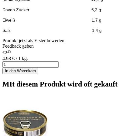
Davon Zucker 6,2 g
Eiweiß 1,7
g
Salz 1,4 g
Produkt jetzt als Erster bewerten
Feedback geben
29
€2
4.98 € / 1 kg.
In den Warenkorb
MIt diesem Produkt wird oft gekauft