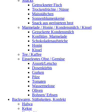
Snacks
Getrockneter Fisch
Trockenfrüchte / Nüsse
Maisstäbchen
Sonnenblumenkerne
Snack aus geröstetem brot
Marmelade / Honig / Kondensmilch / Kissel
Gezuckerte Kondensmilch
Konfitüre, Marmelade
Schokoladenaufstriche
Honig
Kissel
Tee / Kaffee
Eingelegtes Obst / Gemüse
Assorti/Letscho
Dosenkürbis
Gurken
Pilze
Tomaten
Wassermelone
Oliven
Bohnen/ Erbsen
Backwaren, Süßigkeiten, Konfekt
Halwa
Kekse