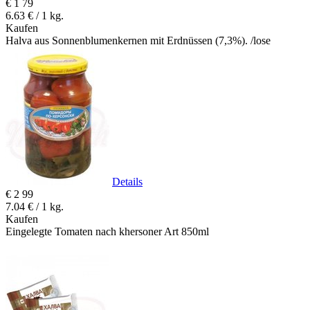
€
1
79
6.63 € / 1 kg.
Kaufen
Halva aus Sonnenblumenkernen mit Erdnüssen (7,3%). /lose
Details
€
2
99
7.04 € / 1 kg.
Kaufen
Eingelegte Tomaten nach khersoner Art 850ml