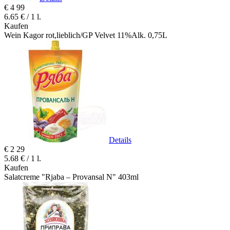
€
4
99
6.65 € / 1 l.
Kaufen
Wein Kagor rot,lieblich/GP Velvet 11%Alk. 0,75L
Details
€
2
29
5.68 € / 1 l.
Kaufen
Salatcreme "Rjaba – Provansal N" 403ml