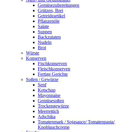
Gemüsezubereitungen
Grützen, Brei
Getreideartikel
Pflanzenöle
Salate
Suppen
Backzutaten
Nudeln
Brot
Würste
Konserven
Fischkonserven
Fleischkonserven
Fertige Gerichte
Soßen / Gewürze
Senf
Ketschup
Mayonnaise
Gemüsesoßen
Trockengewürze
Meerrettich
Adschika
Tomatenmark / Sojasauce/ Tomatenpasta/
Knoblauchcreme