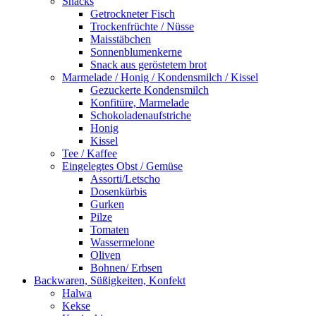
Snacks
Getrockneter Fisch
Trockenfrüchte / Nüsse
Maisstäbchen
Sonnenblumenkerne
Snack aus geröstetem brot
Marmelade / Honig / Kondensmilch / Kissel
Gezuckerte Kondensmilch
Konfitüre, Marmelade
Schokoladenaufstriche
Honig
Kissel
Tee / Kaffee
Eingelegtes Obst / Gemüse
Assorti/Letscho
Dosenkürbis
Gurken
Pilze
Tomaten
Wassermelone
Oliven
Bohnen/ Erbsen
Backwaren, Süßigkeiten, Konfekt
Halwa
Kekse