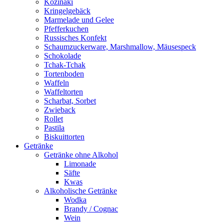
Kozinaki
Kringelgebäck
Marmelade und Gelee
Pfefferkuchen
Russisches Konfekt
Schaumzuckerware, Marshmallow, Mäusespeck
Schokolade
Tchak-Tchak
Tortenboden
Waffeln
Waffeltorten
Scharbat, Sorbet
Zwieback
Rollet
Pastila
Biskuittorten
Getränke
Getränke ohne Alkohol
Limonade
Säfte
Kwas
Alkoholische Getränke
Wodka
Brandy / Cognac
Wein