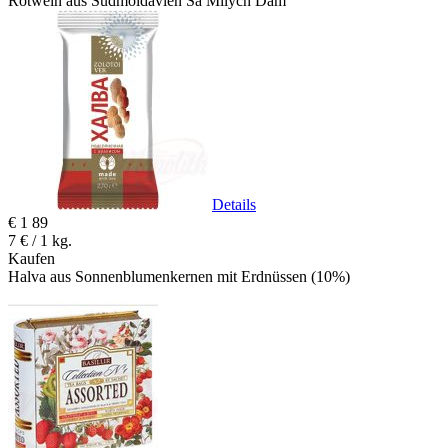
Rotwein aus Südmoldavien Sa Milych Dam
Details
€
1
89
7 € / 1 kg.
Kaufen
Halva aus Sonnenblumenkernen mit Erdnüssen (10%)