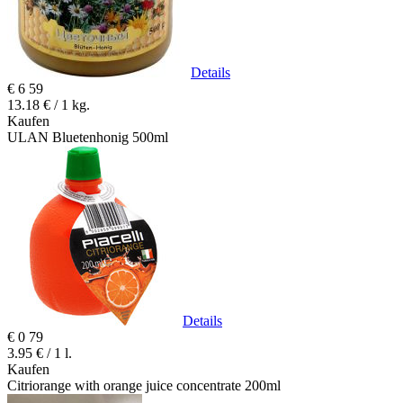
Details
€
6
59
13.18 € / 1 kg.
Kaufen
ULAN Bluetenhonig 500ml
Details
€
0
79
3.95 € / 1 l.
Kaufen
Citriorange with orange juice concentrate 200ml