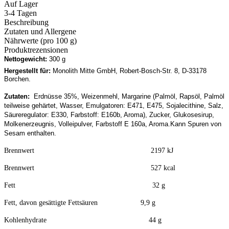
Auf Lager
3-4 Tagen
Beschreibung
Zutaten und Allergene
Nährwerte (pro 100 g)
Produktrezensionen
Nettogewicht:
300 g
Hergestellt für:
Monolith Mitte GmbH, Robert-Bosch-Str. 8, D-33178
Borchen.
Zutaten:
Erdnüsse 35%, Weizenmehl, Margarine (Palmöl, Rapsöl, Palmöl
teilweise gehärtet, Wasser, Emulgatoren: E471, E475, Sojalecithine, Salz,
Säureregulator: E330, Farbstoff: E160b, Aroma), Zucker, Glukosesirup,
Molkenerzeugnis, Volleipulver, Farbstoff E 160a, Aroma.Kann Spuren von
Sesam enthalten.
Brennwert 2197 kJ
Brennwert 527 kcal
Fett 32 g
Fett, davon gesättigte Fettsäuren 9,9 g
Kohlenhydrate 44 g