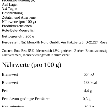
Produktbewertung (0)
Auf Lager
3-4 Tagen
Beschreibung
Zutaten und Allergene
Nährwerte (pro 100 g)
Produktrezensionen
Rote-Bete-Meerrettich
Nettogewicht
: 200 g
Hergestellt für:
Monolith Nord GmbH, Am Hatzberg 3, D-21224 Ros
Zutaten: Rote Bete 55%, Meerrettich 13%, gerieben, Zucker, Branntweinessig,
Guarkernmehl, Konservierungsstoff Kaliumsorbat.
Nährwerte (pro 100 g)
Brennwert 554 kJ
Brennwert 133 kcal
Fett 4,4 g
Fett, davon gesättigte Fettsäuren 0,3 g
Kohlenhydrate 19,3 g