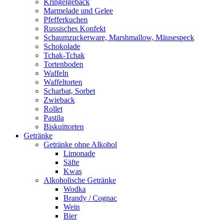
Kringelgebäck
Marmelade und Gelee
Pfefferkuchen
Russisches Konfekt
Schaumzuckerware, Marshmallow, Mäusespeck
Schokolade
Tchak-Tchak
Tortenboden
Waffeln
Waffeltorten
Scharbat, Sorbet
Zwieback
Rollet
Pastila
Biskuittorten
Getränke
Getränke ohne Alkohol
Limonade
Säfte
Kwas
Alkoholische Getränke
Wodka
Brandy / Cognac
Wein
Bier