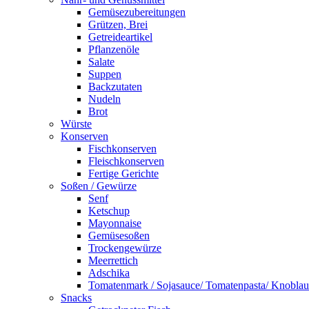
Gemüsezubereitungen
Grützen, Brei
Getreideartikel
Pflanzenöle
Salate
Suppen
Backzutaten
Nudeln
Brot
Würste
Konserven
Fischkonserven
Fleischkonserven
Fertige Gerichte
Soßen / Gewürze
Senf
Ketschup
Mayonnaise
Gemüsesoßen
Trockengewürze
Meerrettich
Adschika
Tomatenmark / Sojasauce/ Tomatenpasta/ Knobla
Snacks