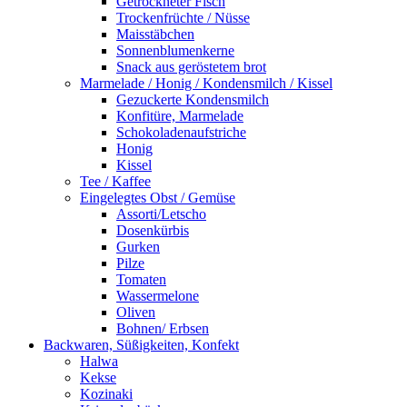
Getrockneter Fisch
Trockenfrüchte / Nüsse
Maisstäbchen
Sonnenblumenkerne
Snack aus geröstetem brot
Marmelade / Honig / Kondensmilch / Kissel
Gezuckerte Kondensmilch
Konfitüre, Marmelade
Schokoladenaufstriche
Honig
Kissel
Tee / Kaffee
Eingelegtes Obst / Gemüse
Assorti/Letscho
Dosenkürbis
Gurken
Pilze
Tomaten
Wassermelone
Oliven
Bohnen/ Erbsen
Backwaren, Süßigkeiten, Konfekt
Halwa
Kekse
Kozinaki