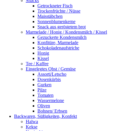
Snacks
Getrockneter Fisch
Trockenfrüchte / Nüsse
Maisstäbchen
Sonnenblumenkerne
Snack aus geröstetem brot
Marmelade / Honig / Kondensmilch / Kissel
Gezuckerte Kondensmilch
Konfitüre, Marmelade
Schokoladenaufstriche
Honig
Kissel
Tee / Kaffee
Eingelegtes Obst / Gemüse
Assorti/Letscho
Dosenkürbis
Gurken
Pilze
Tomaten
Wassermelone
Oliven
Bohnen/ Erbsen
Backwaren, Süßigkeiten, Konfekt
Halwa
Kekse