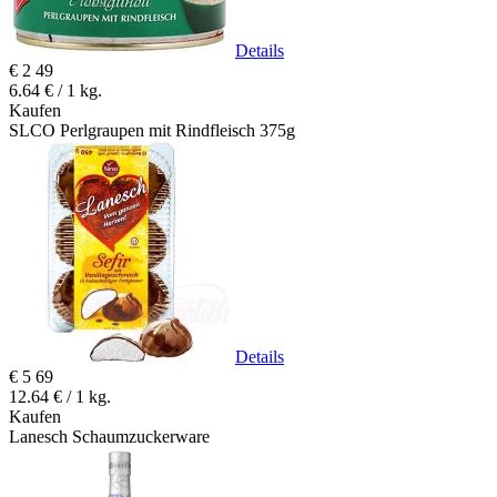
Details
€
2
49
6.64 € / 1 kg.
Kaufen
SLCO Perlgraupen mit Rindfleisch 375g
Details
€
5
69
12.64 € / 1 kg.
Kaufen
Lanesch Schaumzuckerware