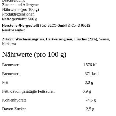
Beschreibung
Zutaten und Allergene
Nährwerte (pro 100 g)
Produktrezensionen
Nettogewicht:
500 g
Hersteller/Hergestellt für:
SLCO GmbH & Co. D-95512
Neudrossenfeld
Zutaten:
Weichweizengriess
,
Hartweizengriess
,
Frischei
(20%), Wasser,
Kurkuma.
Nährwerte (pro 100 g)
Brennwert 1576 kJ
Brennwert 371 kcal
Fett 2,2 g
Fett, davon gesättigte Fettsäuren 0,9 g
Kohlenhydrate 74,5 g
Davon Zucker 2,5 g