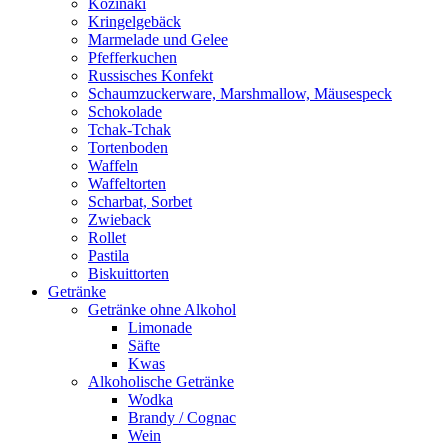
Kozinaki
Kringelgebäck
Marmelade und Gelee
Pfefferkuchen
Russisches Konfekt
Schaumzuckerware, Marshmallow, Mäusespeck
Schokolade
Tchak-Tchak
Tortenboden
Waffeln
Waffeltorten
Scharbat, Sorbet
Zwieback
Rollet
Pastila
Biskuittorten
Getränke
Getränke ohne Alkohol
Limonade
Säfte
Kwas
Alkoholische Getränke
Wodka
Brandy / Cognac
Wein