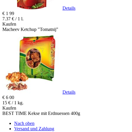
Details
€
1
99
7.37 € / 1 l.
Kaufen
Macheev Ketchup "Tomatnij"
Details
€
6
00
15 € / 1 kg.
Kaufen
BEST TIME Kekse mit Erdnuessen 400g
Nach oben
Versand und Zahlung