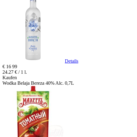
Details
€
16
99
24.27 € / 1 l.
Kaufen
Wodka Belaja Bereza 40% Alc. 0,7L