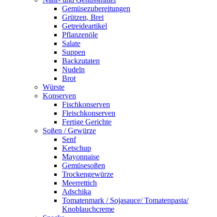
Gemüsezubereitungen
Grützen, Brei
Getreideartikel
Pflanzenöle
Salate
Suppen
Backzutaten
Nudeln
Brot
Würste
Konserven
Fischkonserven
Fleischkonserven
Fertige Gerichte
Soßen / Gewürze
Senf
Ketschup
Mayonnaise
Gemüsesoßen
Trockengewürze
Meerrettich
Adschika
Tomatenmark / Sojasauce/ Tomatenpasta/
Knoblauchcreme