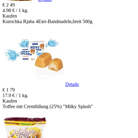
€
2
49
4.98 € / 1 kg.
Kaufen
Kurochka Rjaba 4Eier-Bandnudeln,breit 500g
Details
€
1
79
17.9 € / 1 kg.
Kaufen
Toffee mit Cremfüllung (25%) "Milky Splash"