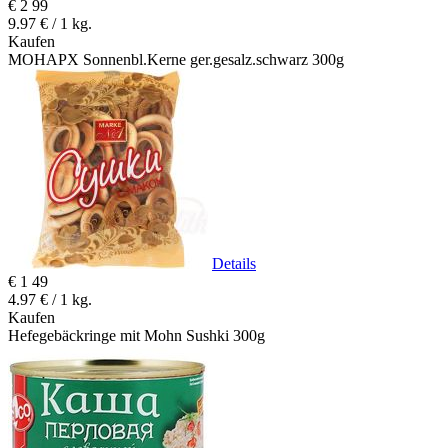
€
2
99
9.97 € / 1 kg.
Kaufen
MOHAPX Sonnenbl.Kerne ger.gesalz.schwarz 300g
Details
€
1
49
4.97 € / 1 kg.
Kaufen
Hefegebäckringe mit Mohn Sushki 300g