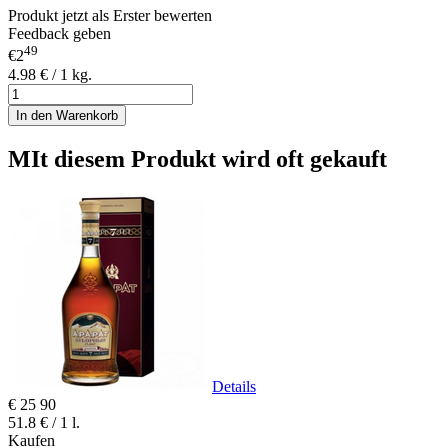
Produkt jetzt als Erster bewerten
Feedback geben
49
€2
4.98 € / 1 kg.
In den Warenkorb
MIt diesem Produkt wird oft gekauft
Details
€
25
90
51.8 € / 1 l.
Kaufen