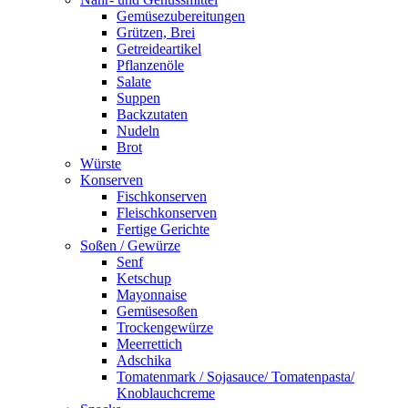
Gemüsezubereitungen
Grützen, Brei
Getreideartikel
Pflanzenöle
Salate
Suppen
Backzutaten
Nudeln
Brot
Würste
Konserven
Fischkonserven
Fleischkonserven
Fertige Gerichte
Soßen / Gewürze
Senf
Ketschup
Mayonnaise
Gemüsesoßen
Trockengewürze
Meerrettich
Adschika
Tomatenmark / Sojasauce/ Tomatenpasta/
Knoblauchcreme