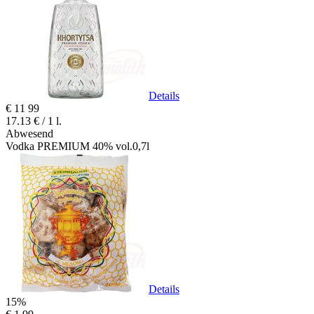
Details
€
11
99
17.13 € / 1 l.
Abwesend
Vodka PREMIUM 40% vol.0,7l
Details
15%