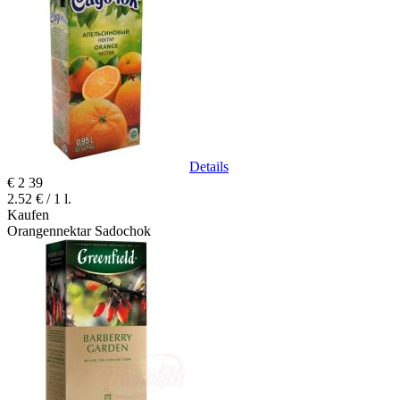
Details
€
2
39
2.52 € / 1 l.
Kaufen
Orangennektar Sadochok