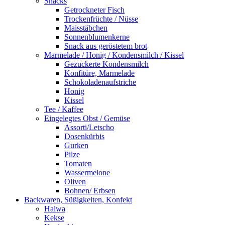
Snacks
Getrockneter Fisch
Trockenfrüchte / Nüsse
Maisstäbchen
Sonnenblumenkerne
Snack aus geröstetem brot
Marmelade / Honig / Kondensmilch / Kissel
Gezuckerte Kondensmilch
Konfitüre, Marmelade
Schokoladenaufstriche
Honig
Kissel
Tee / Kaffee
Eingelegtes Obst / Gemüse
Assorti/Letscho
Dosenkürbis
Gurken
Pilze
Tomaten
Wassermelone
Oliven
Bohnen/ Erbsen
Backwaren, Süßigkeiten, Konfekt
Halwa
Kekse