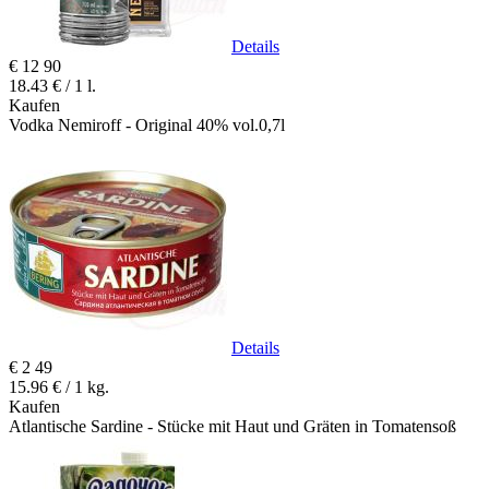
Details
€
12
90
18.43 € / 1 l.
Kaufen
Vodka Nemiroff - Original 40% vol.0,7l
Details
€
2
49
15.96 € / 1 kg.
Kaufen
Atlantische Sardine - Stücke mit Haut und Gräten in Tomatensoß