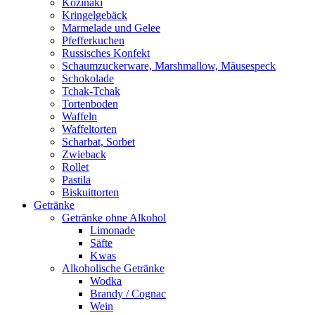
Kozinaki
Kringelgebäck
Marmelade und Gelee
Pfefferkuchen
Russisches Konfekt
Schaumzuckerware, Marshmallow, Mäusespeck
Schokolade
Tchak-Tchak
Tortenboden
Waffeln
Waffeltorten
Scharbat, Sorbet
Zwieback
Rollet
Pastila
Biskuittorten
Getränke
Getränke ohne Alkohol
Limonade
Säfte
Kwas
Alkoholische Getränke
Wodka
Brandy / Cognac
Wein