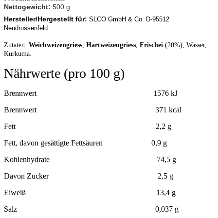
Nettogewicht:
500 g
Hersteller/Hergestellt für:
SLCO GmbH & Co. D-95512
Neudrossenfeld
Zutaten:
Weichweizengriess
,
Hartweizengriess
,
Frischei
(20%), Wasser,
Kurkuma.
Nährwerte (pro 100 g)
Brennwert 1576 kJ
Brennwert 371 kcal
Fett 2,2 g
Fett, davon gesättigte Fettsäuren 0,9 g
Kohlenhydrate 74,5 g
Davon Zucker 2,5 g
Eiweiß 13,4 g
Salz 0,037 g