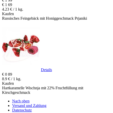
€
1
99
€
1
69
4.23 € / 1 kg.
Kaufen
Russisches Feingebäck mit Honiggeschmack Prjaniki
Details
€
0
89
8.9 € / 1 kg.
Kaufen
Hartkaramelle Wischnja mit 22% Fruchtfüllung mit
Kirschgeschmack
Nach oben
Versand und Zahlung
Datenschutz