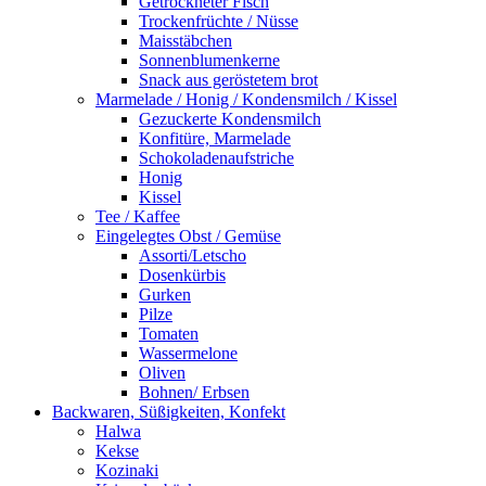
Getrockneter Fisch
Trockenfrüchte / Nüsse
Maisstäbchen
Sonnenblumenkerne
Snack aus geröstetem brot
Marmelade / Honig / Kondensmilch / Kissel
Gezuckerte Kondensmilch
Konfitüre, Marmelade
Schokoladenaufstriche
Honig
Kissel
Tee / Kaffee
Eingelegtes Obst / Gemüse
Assorti/Letscho
Dosenkürbis
Gurken
Pilze
Tomaten
Wassermelone
Oliven
Bohnen/ Erbsen
Backwaren, Süßigkeiten, Konfekt
Halwa
Kekse
Kozinaki