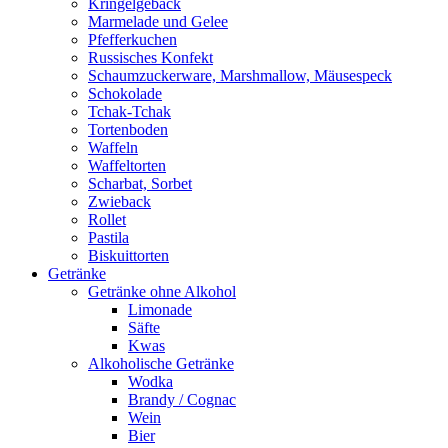
Kringelgebäck
Marmelade und Gelee
Pfefferkuchen
Russisches Konfekt
Schaumzuckerware, Marshmallow, Mäusespeck
Schokolade
Tchak-Tchak
Tortenboden
Waffeln
Waffeltorten
Scharbat, Sorbet
Zwieback
Rollet
Pastila
Biskuittorten
Getränke
Getränke ohne Alkohol
Limonade
Säfte
Kwas
Alkoholische Getränke
Wodka
Brandy / Cognac
Wein
Bier