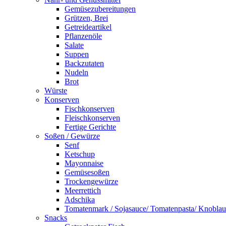
Gemüsezubereitungen
Grützen, Brei
Getreideartikel
Pflanzenöle
Salate
Suppen
Backzutaten
Nudeln
Brot
Würste
Konserven
Fischkonserven
Fleischkonserven
Fertige Gerichte
Soßen / Gewürze
Senf
Ketschup
Mayonnaise
Gemüsesoßen
Trockengewürze
Meerrettich
Adschika
Tomatenmark / Sojasauce/ Tomatenpasta/ Knobla
Snacks