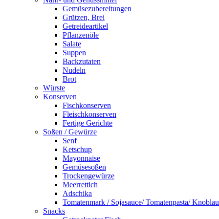
Gemüsezubereitungen
Grützen, Brei
Getreideartikel
Pflanzenöle
Salate
Suppen
Backzutaten
Nudeln
Brot
Würste
Konserven
Fischkonserven
Fleischkonserven
Fertige Gerichte
Soßen / Gewürze
Senf
Ketschup
Mayonnaise
Gemüsesoßen
Trockengewürze
Meerrettich
Adschika
Tomatenmark / Sojasauce/ Tomatenpasta/ Knobla
Snacks