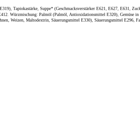
el E319), Tapiokastärke, Suppe* (Geschmacksverstärker E621, E627, E631, Zuc
E412. Würzmischung: Palmöl (Palmöl, Antioxidationsmittel E320), Gemüse in 
nen, Weizen, Maltodextrin, Säuerungsmittel E330), Säuerungsmittel E296, Fa