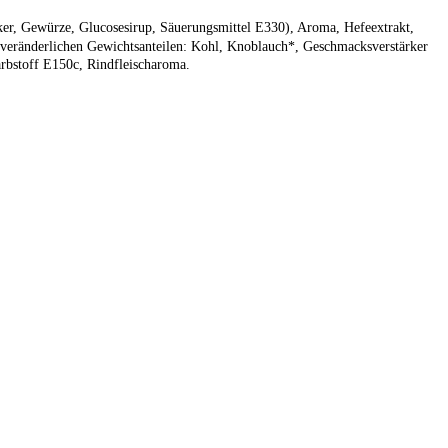
ker, Gewürze, Glucosesirup, Säuerungsmittel E330), Aroma, Hefeextrakt,
veränderlichen Gewichtsanteilen: Kohl, Knoblauch*, Geschmacksverstärker
rbstoff E150c, Rindfleischaroma.