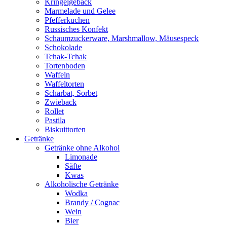
Kringelgebäck
Marmelade und Gelee
Pfefferkuchen
Russisches Konfekt
Schaumzuckerware, Marshmallow, Mäusespeck
Schokolade
Tchak-Tchak
Tortenboden
Waffeln
Waffeltorten
Scharbat, Sorbet
Zwieback
Rollet
Pastila
Biskuittorten
Getränke
Getränke ohne Alkohol
Limonade
Säfte
Kwas
Alkoholische Getränke
Wodka
Brandy / Cognac
Wein
Bier