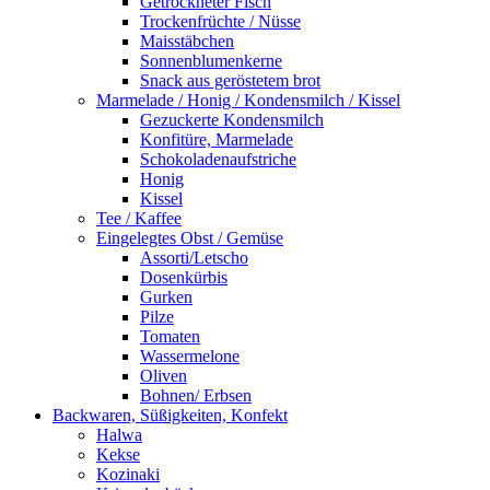
Getrockneter Fisch
Trockenfrüchte / Nüsse
Maisstäbchen
Sonnenblumenkerne
Snack aus geröstetem brot
Marmelade / Honig / Kondensmilch / Kissel
Gezuckerte Kondensmilch
Konfitüre, Marmelade
Schokoladenaufstriche
Honig
Kissel
Tee / Kaffee
Eingelegtes Obst / Gemüse
Assorti/Letscho
Dosenkürbis
Gurken
Pilze
Tomaten
Wassermelone
Oliven
Bohnen/ Erbsen
Backwaren, Süßigkeiten, Konfekt
Halwa
Kekse
Kozinaki