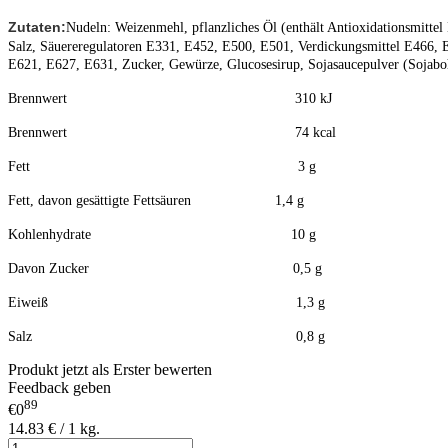
Zutaten
:
Nudeln: Weizenmehl, pflanzliches Öl (enthält Antioxidationsmitt
Salz, Säuereregulatoren E331, E452, E500, E501, Verdickungsmittel E466, 
E621, E627, E631, Zucker, Gewürze, Glucosesirup, Sojasaucepulver (Sojaboh
Brennwert 310 kJ
Brennwert 74 kcal
Fett 3 g
Fett, davon gesättigte Fettsäuren 1,4 g
Kohlenhydrate 10 g
Davon Zucker 0,5 g
Eiweiß 1,3 g
Salz 0,8 g
Produkt jetzt als Erster bewerten
Feedback geben
89
€0
14.83 € / 1 kg.