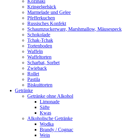
Kozinaki
Kringelgebäck
Marmelade und Gelee
Pfefferkuchen
Russisches Konfekt
Schaumzuckerware, Marshmallow, Mäusespeck
Schokolade
Tchak-Tchak
Tortenboden
Waffeln
Waffeltorten
Scharbat, Sorbet
Zwieback
Rollet
Pastila
Biskuittorten
Getränke
Getränke ohne Alkohol
Limonade
Säfte
Kwas
Alkoholische Getränke
Wodka
Brandy / Cognac
Wein