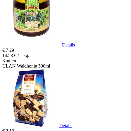
Details
€
7
29
14.58 € / 1 kg.
Kaufen
ULAN Waldhonig 500ml
Details
€
3
19