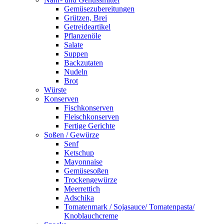
Gemüsezubereitungen
Grützen, Brei
Getreideartikel
Pflanzenöle
Salate
Suppen
Backzutaten
Nudeln
Brot
Würste
Konserven
Fischkonserven
Fleischkonserven
Fertige Gerichte
Soßen / Gewürze
Senf
Ketschup
Mayonnaise
Gemüsesoßen
Trockengewürze
Meerrettich
Adschika
Tomatenmark / Sojasauce/ Tomatenpasta/
Knoblauchcreme