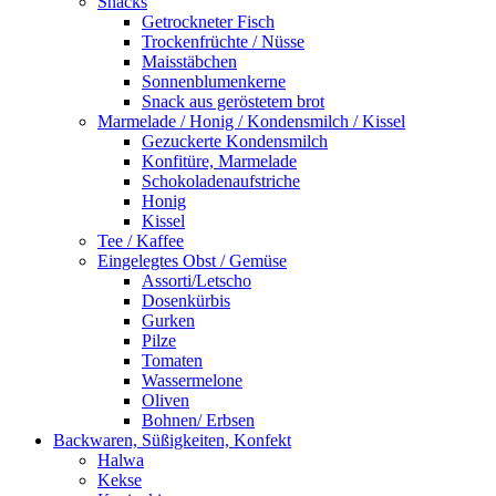
Snacks
Getrockneter Fisch
Trockenfrüchte / Nüsse
Maisstäbchen
Sonnenblumenkerne
Snack aus geröstetem brot
Marmelade / Honig / Kondensmilch / Kissel
Gezuckerte Kondensmilch
Konfitüre, Marmelade
Schokoladenaufstriche
Honig
Kissel
Tee / Kaffee
Eingelegtes Obst / Gemüse
Assorti/Letscho
Dosenkürbis
Gurken
Pilze
Tomaten
Wassermelone
Oliven
Bohnen/ Erbsen
Backwaren, Süßigkeiten, Konfekt
Halwa
Kekse