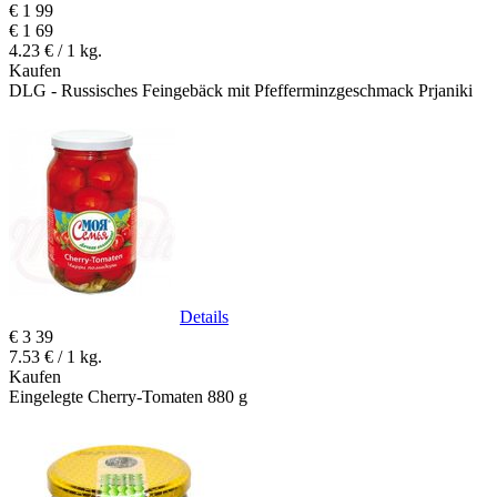
€
1
99
€
1
69
4.23 € / 1 kg.
Kaufen
DLG - Russisches Feingebäck mit Pfefferminzgeschmack Prjaniki
Details
€
3
39
7.53 € / 1 kg.
Kaufen
Eingelegte Cherry-Tomaten 880 g