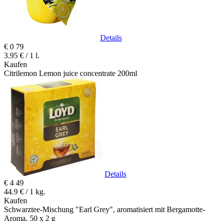
Details
€
0
79
3.95 € / 1 l.
Kaufen
Citrilemon Lemon juice concentrate 200ml
Details
€
4
49
44.9 € / 1 kg.
Kaufen
Schwarztee-Mischung "Earl Grey", aromatisiert mit Bergamotte-
Aroma, 50 x 2 g