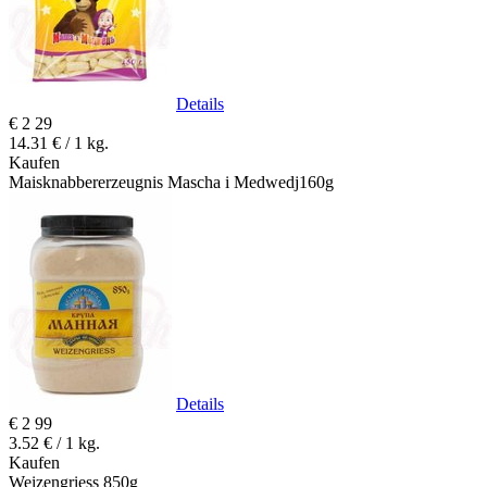
Details
€
2
29
14.31 € / 1 kg.
Kaufen
Maisknabbererzeugnis Mascha i Medwedj160g
Details
€
2
99
3.52 € / 1 kg.
Kaufen
Weizengriess 850g