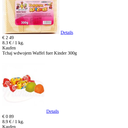
Details
€
2
49
8.3 € / 1 kg.
Kaufen
Tchaj wdwojem Waffel fuer Kinder 300g
Details
€
0
89
8.9 € / 1 kg.
Kaufen