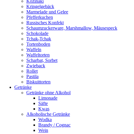
Kozinaki
Kringelgebäck
Marmelade und Gelee
Pfefferkuchen
Russisches Konfekt
Schaumzuckerware, Marshmallow, Mäusespeck
Schokolade
Tchak-Tchak
Tortenboden
Waffeln
Waffeltorten
Scharbat, Sorbet
Zwieback
Rollet
Pastila
Biskuittorten
Getränke
Getränke ohne Alkohol
Limonade
Säfte
Kwas
Alkoholische Getränke
Wodka
Brandy / Cognac
Wein