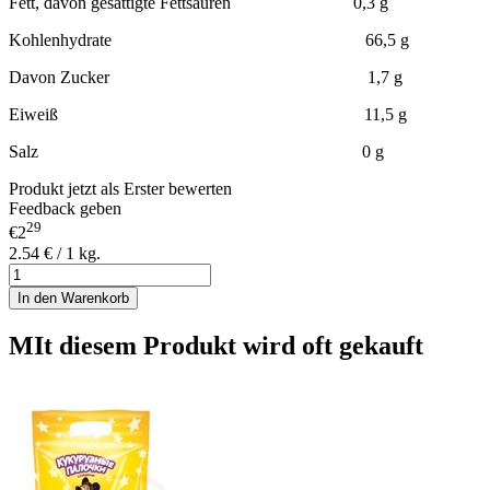
Fett, davon gesättigte Fettsäuren 0,3 g
Kohlenhydrate 66,5 g
Davon Zucker 1,7 g
Eiweiß 11,5 g
Salz 0 g
Produkt jetzt als Erster bewerten
Feedback geben
29
€2
2.54 € / 1 kg.
In den Warenkorb
MIt diesem Produkt wird oft gekauft