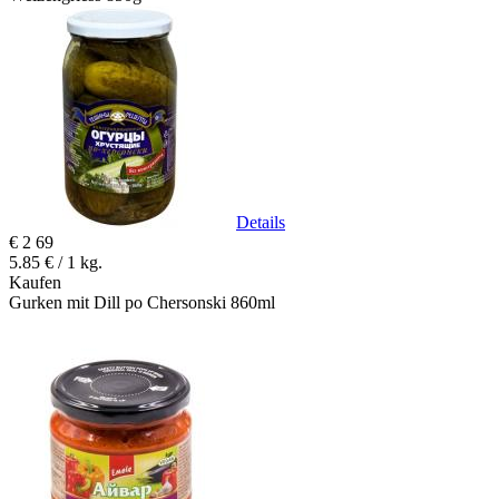
Details
€
2
69
5.85 € / 1 kg.
Kaufen
Gurken mit Dill po Chersonski 860ml