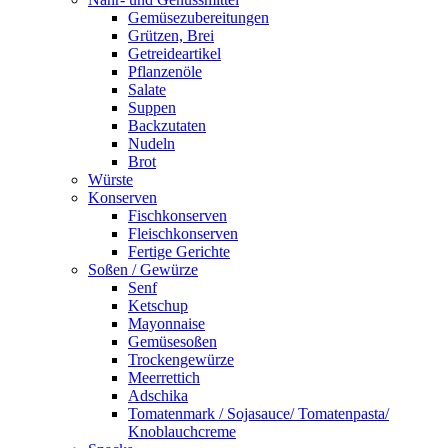
Gemüsezubereitungen
Grützen, Brei
Getreideartikel
Pflanzenöle
Salate
Suppen
Backzutaten
Nudeln
Brot
Würste
Konserven
Fischkonserven
Fleischkonserven
Fertige Gerichte
Soßen / Gewürze
Senf
Ketschup
Mayonnaise
Gemüsesoßen
Trockengewürze
Meerrettich
Adschika
Tomatenmark / Sojasauce/ Tomatenpasta/
Knoblauchcreme