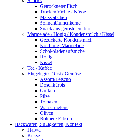
Snacks
Getrockneter Fisch
Trockenfrüchte / Nüsse
Maisstäbchen
Sonnenblumenkerne
Snack aus geröstetem brot
Marmelade / Honig / Kondensmilch / Kissel
Gezuckerte Kondensmilch
Konfitüre, Marmelade
Schokoladenaufstriche
Honig
Kissel
Tee / Kaffee
Eingelegtes Obst / Gemüse
Assorti/Letscho
Dosenkürbis
Gurken
Pilze
Tomaten
Wassermelone
Oliven
Bohnen/ Erbsen
Backwaren, Süßigkeiten, Konfekt
Halwa
Kekse