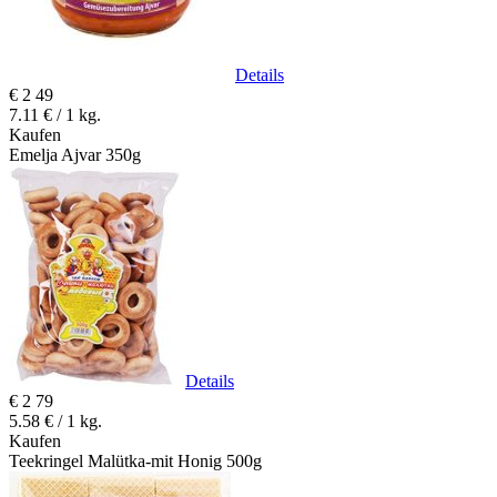
Details
€
2
49
7.11 € / 1 kg.
Kaufen
Emelja Ajvar 350g
Details
€
2
79
5.58 € / 1 kg.
Kaufen
Teekringel Malütka-mit Honig 500g