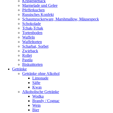
Kringelgebäck
Marmelade und Gelee
Pfefferkuchen
Russisches Konfekt
Schaumzuckerware, Marshmallow, Mäusespeck
Schokolade
Tchak-Tchak
Tortenboden
Waffeln
Waffeltorten
Scharbat, Sorbet
Zwieback
Rollet
Pastila
Biskuittorten
Getränke
Getränke ohne Alkohol
Limonade
Säfte
Kwas
Alkoholische Getränke
Wodka
Brandy / Cognac
Wein
Bier