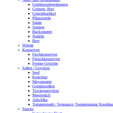
Gemüsezubereitungen
Grützen, Brei
Getreideartikel
Pflanzenöle
Salate
Suppen
Backzutaten
Nudeln
Brot
Würste
Konserven
Fischkonserven
Fleischkonserven
Fertige Gerichte
Soßen / Gewürze
Senf
Ketschup
Mayonnaise
Gemüsesoßen
Trockengewürze
Meerrettich
Adschika
Tomatenmark / Sojasauce/ Tomatenpasta/ Knobla
Snacks