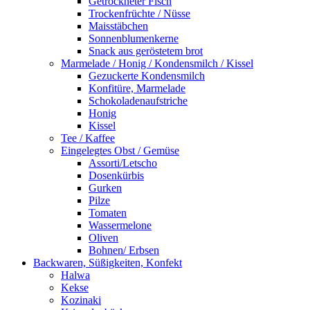
Getrockneter Fisch
Trockenfrüchte / Nüsse
Maisstäbchen
Sonnenblumenkerne
Snack aus geröstetem brot
Marmelade / Honig / Kondensmilch / Kissel
Gezuckerte Kondensmilch
Konfitüre, Marmelade
Schokoladenaufstriche
Honig
Kissel
Tee / Kaffee
Eingelegtes Obst / Gemüse
Assorti/Letscho
Dosenkürbis
Gurken
Pilze
Tomaten
Wassermelone
Oliven
Bohnen/ Erbsen
Backwaren, Süßigkeiten, Konfekt
Halwa
Kekse
Kozinaki