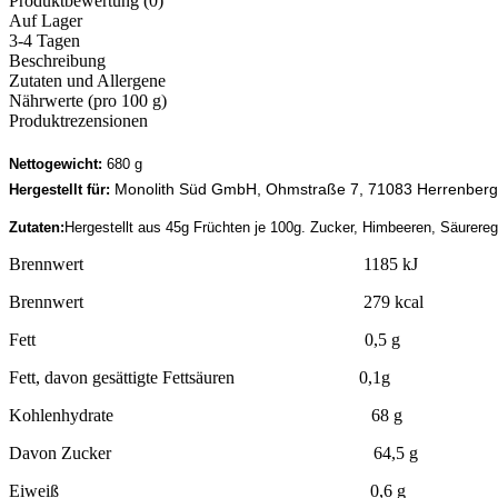
Produktbewertung (0)
Auf Lager
3-4 Tagen
Beschreibung
Zutaten und Allergene
Nährwerte (pro 100 g)
Produktrezensionen
Nettogewicht:
680 g
Monolith Süd GmbH, Ohmstraße 7, 71083 Herrenberg
Hergestellt für:
Zutaten:
Hergestellt aus 45g Früchten je 100g. Zucker, Himbeeren, Säurereg
Brennwert 1185 kJ
Brennwert 279 kcal
Fett 0,5 g
Fett, davon gesättigte Fettsäuren 0,1g
Kohlenhydrate 68 g
Davon Zucker 64,5 g
Eiweiß 0,6 g