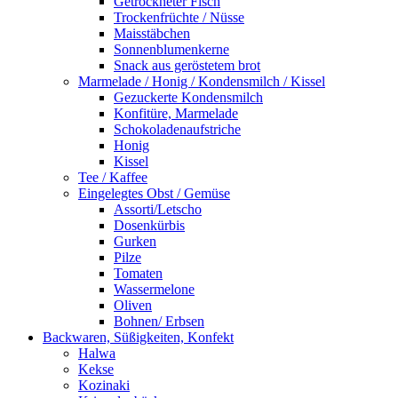
Getrockneter Fisch
Trockenfrüchte / Nüsse
Maisstäbchen
Sonnenblumenkerne
Snack aus geröstetem brot
Marmelade / Honig / Kondensmilch / Kissel
Gezuckerte Kondensmilch
Konfitüre, Marmelade
Schokoladenaufstriche
Honig
Kissel
Tee / Kaffee
Eingelegtes Obst / Gemüse
Assorti/Letscho
Dosenkürbis
Gurken
Pilze
Tomaten
Wassermelone
Oliven
Bohnen/ Erbsen
Backwaren, Süßigkeiten, Konfekt
Halwa
Kekse
Kozinaki