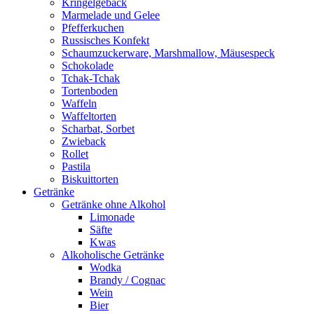
Kringelgebäck
Marmelade und Gelee
Pfefferkuchen
Russisches Konfekt
Schaumzuckerware, Marshmallow, Mäusespeck
Schokolade
Tchak-Tchak
Tortenboden
Waffeln
Waffeltorten
Scharbat, Sorbet
Zwieback
Rollet
Pastila
Biskuittorten
Getränke
Getränke ohne Alkohol
Limonade
Säfte
Kwas
Alkoholische Getränke
Wodka
Brandy / Cognac
Wein
Bier