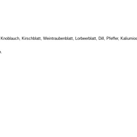
noblauch, Kirschblatt, Weintraubenblatt, Lorbeerblatt, Dill, Pfeffer, Kaliumio
n.