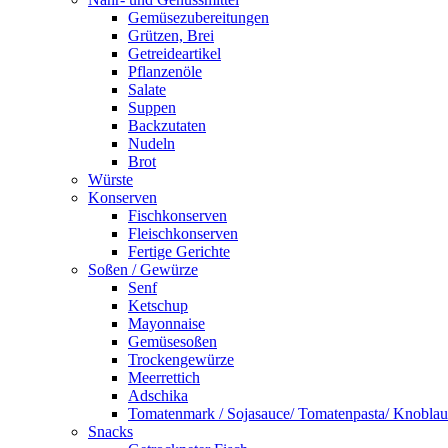
Gemüsezubereitungen
Grützen, Brei
Getreideartikel
Pflanzenöle
Salate
Suppen
Backzutaten
Nudeln
Brot
Würste
Konserven
Fischkonserven
Fleischkonserven
Fertige Gerichte
Soßen / Gewürze
Senf
Ketschup
Mayonnaise
Gemüsesoßen
Trockengewürze
Meerrettich
Adschika
Tomatenmark / Sojasauce/ Tomatenpasta/ Knobla
Snacks