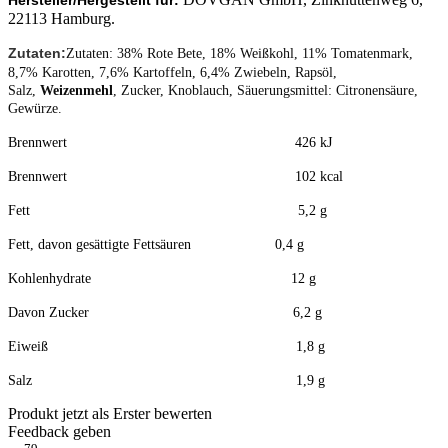
Hersteller/Hergestellt für:
22113 Hamburg.
Zutaten
:
Zutaten: 38% Rote Bete, 18% Weißkohl, 11% Tomatenmark,
8,7% Karotten, 7,6% Kartoffeln, 6,4% Zwiebeln, Rapsöl,
Salz,
Weizenmehl
, Zucker, Knoblauch, Säuerungsmittel: Citronensäure,
Gewürze.
Brennwert 426 kJ
Brennwert 102 kcal
Fett 5,2 g
Fett, davon gesättigte Fettsäuren 0,4 g
Kohlenhydrate 12 g
Davon Zucker 6,2 g
Eiweiß 1,8 g
Salz 1,9 g
Produkt jetzt als Erster bewerten
Feedback geben