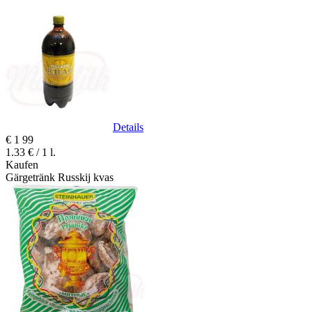
Details
€
1
99
1.33 € / 1 l.
Kaufen
Gärgetränk Russkij kvas