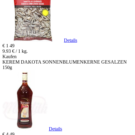
Details
€
1
49
9.93 € / 1 kg.
Kaufen
KEREM DAKOTA SONNENBLUMENKERNE GESALZEN
150g
Details
€
4
49