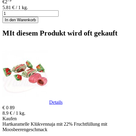
79
€2
5.81 € / 1 kg.
In den Warenkorb
MIt diesem Produkt wird oft gekauft
Details
€
0
89
8.9 € / 1 kg.
Kaufen
Hartkaramelle Klükvennaja mit 22% Fruchtfüllung mit
Moosbeerengeschmack