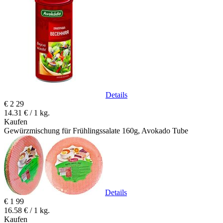
Details
€
2
29
14.31 € / 1 kg.
Kaufen
Gewürzmischung für Frühlingssalate 160g, Avokado Tube
Details
€
1
99
16.58 € / 1 kg.
Kaufen