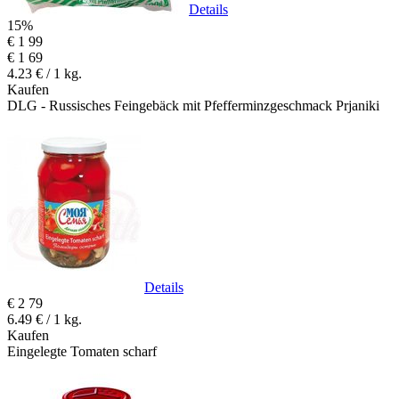
Details
15%
€
1
99
€
1
69
4.23 € / 1 kg.
Kaufen
DLG - Russisches Feingebäck mit Pfefferminzgeschmack Prjaniki
Details
€
2
79
6.49 € / 1 kg.
Kaufen
Eingelegte Tomaten scharf