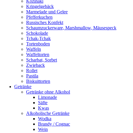
Kozinaki
Kringelgebäck
Marmelade und Gelee
Pfefferkuchen
Russisches Konfekt
Schaumzuckerware, Marshmallow, Mäusespeck
Schokolade
Tchak-Tchak
Tortenboden
Waffeln
Waffeltorten
Scharbat, Sorbet
Zwieback
Rollet
Pastila
Biskuittorten
Getränke
Getränke ohne Alkohol
Limonade
Säfte
Kwas
Alkoholische Getränke
Wodka
Brandy / Cognac
Wein