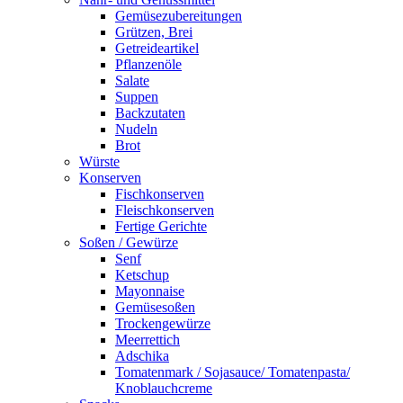
Gemüsezubereitungen
Grützen, Brei
Getreideartikel
Pflanzenöle
Salate
Suppen
Backzutaten
Nudeln
Brot
Würste
Konserven
Fischkonserven
Fleischkonserven
Fertige Gerichte
Soßen / Gewürze
Senf
Ketschup
Mayonnaise
Gemüsesoßen
Trockengewürze
Meerrettich
Adschika
Tomatenmark / Sojasauce/ Tomatenpasta/
Knoblauchcreme