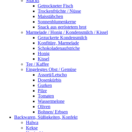
Snacks
Getrockneter Fisch
Trockenfrüchte / Nüsse
Maisstäbchen
Sonnenblumenkerne
Snack aus geröstetem brot
Marmelade / Honig / Kondensmilch / Kissel
Gezuckerte Kondensmilch
Konfitüre, Marmelade
Schokoladenaufstriche
Honig
Kissel
Tee / Kaffee
Eingelegtes Obst / Gemüse
Assorti/Letscho
Dosenkürbis
Gurken
Pilze
Tomaten
Wassermelone
Oliven
Bohnen/ Erbsen
Backwaren, Süßigkeiten, Konfekt
Halwa
Kekse