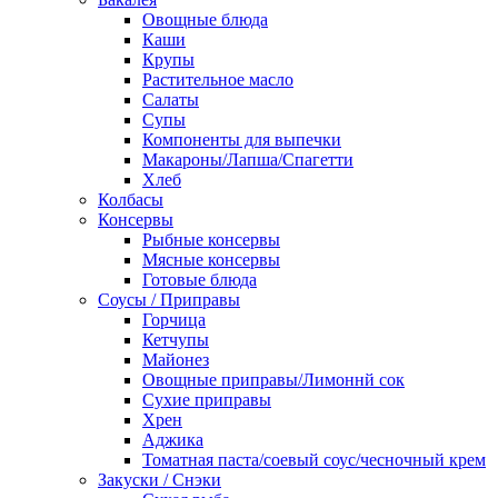
Овощные блюда
Каши
Крупы
Растительное масло
Салаты
Супы
Компоненты для выпечки
Макароны/Лапша/Спагетти
Хлеб
Колбасы
Консервы
Рыбные консервы
Мясные консервы
Готовые блюда
Соусы / Приправы
Горчица
Кетчупы
Майонез
Овощные приправы/Лимоннй сок
Сухие приправы
Хрен
Аджика
Томатная паста/соевый соус/чесночный крем
Закуски / Снэки