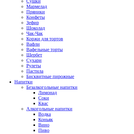
Сушки
Мармелад
Пряники
Конфеты
Зефир
Шоколад
Чак-Чак
Коржи для тортов
Вафли
Вафельные торты
Щербет
Сухари
Рулеты
Пастила
Бисквитные пирожные
Напитки
Безалкогольные напитки
Лимонад
Соки
Квас
Алкогольные напитки
Водка
Коньяк
Вино
Пиво