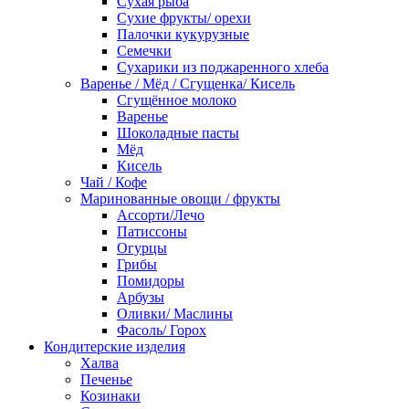
Сухая рыба
Сухие фрукты/ орехи
Палочки кукурузные
Семечки
Сухарики из поджаренного хлеба
Варенье / Мёд / Сгущенка/ Кисель
Сгущённое молоко
Варенье
Шоколадные пасты
Мёд
Кисель
Чай / Кофе
Маринованные овощи / фрукты
Ассорти/Лечо
Патиссоны
Огурцы
Грибы
Помидоры
Арбузы
Оливки/ Маслины
Фасоль/ Горох
Кондитерские изделия
Халва
Печенье
Козинаки