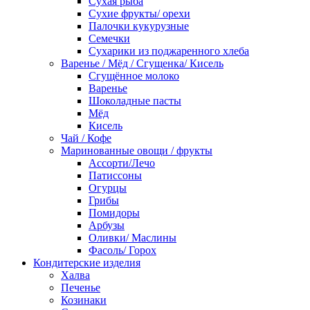
Сухая рыба
Сухие фрукты/ орехи
Палочки кукурузные
Семечки
Сухарики из поджаренного хлеба
Варенье / Мёд / Сгущенка/ Кисель
Сгущённое молоко
Варенье
Шоколадные пасты
Мёд
Кисель
Чай / Кофе
Маринованные овощи / фрукты
Ассорти/Лечо
Патиссоны
Огурцы
Грибы
Помидоры
Арбузы
Оливки/ Маслины
Фасоль/ Горох
Кондитерские изделия
Халва
Печенье
Козинаки