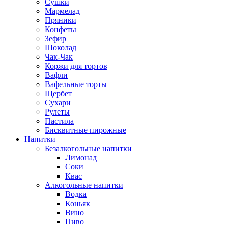
Сушки
Мармелад
Пряники
Конфеты
Зефир
Шоколад
Чак-Чак
Коржи для тортов
Вафли
Вафельные торты
Щербет
Сухари
Рулеты
Пастила
Бисквитные пирожные
Напитки
Безалкогольные напитки
Лимонад
Соки
Квас
Алкогольные напитки
Водка
Коньяк
Вино
Пиво