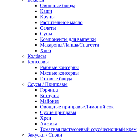
Овощные блюда
Каши
Крупы
Растительное масло
Салаты
Супы
Компоненты для выпечки
Макароны/Лапша/Спагетти
Хлеб
Колбасы
Консервы
Рыбные консервы
Мясные консервы
Готовые блюда
Соусы / Приправы
Горчица
Кетчупы
Майонез
Овощные приправы/Лимоннй сок
Сухие приправы
Хрен
Аджика
Томатная паста/соевый соус/чесночный крем
Закуски / Снэки